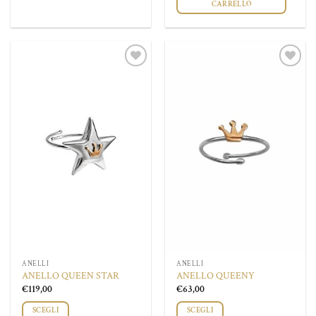
CARRELLO
Questo
prodotto
ha
più
Aggiungi
Aggiungi
varianti.
alla lista
alla lista
Le
dei
dei
desideri
desideri
opzioni
possono
essere
scelte
nella
pagina
del
prodotto
ANELLI
ANELLI
ANELLO QUEEN STAR
ANELLO QUEENY
€
119,00
€
63,00
SCEGLI
SCEGLI