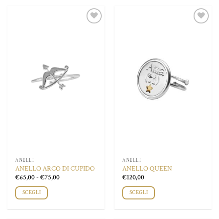
Aggiungi
Aggiungi
alla lista
alla lista
dei
dei
desideri
desideri
ANELLI
ANELLI
ANELLO ARCO DI CUPIDO
ANELLO QUEEN
Fascia
€
65,00
-
€
75,00
€
120,00
di
prezzo:
SCEGLI
SCEGLI
da
€65,00
Questo
Questo
a
prodotto
prodotto
€75,00