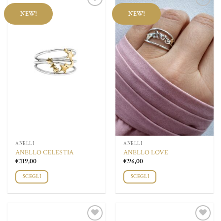
Aggiungi
Aggiungi
NEW!
NEW!
alla lista
alla lista
dei
dei
desideri
desideri
ANELLI
ANELLI
ANELLO CELESTIA
ANELLO LOVE
€
119,00
€
96,00
SCEGLI
SCEGLI
Questo
Questo
prodotto
prodotto
ha
ha
più
più