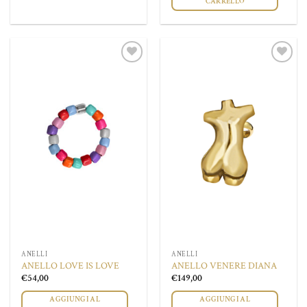
CARRELLO
Questo
prodotto
ha
più
Aggiungi
Aggiungi
varianti.
alla lista
alla lista
Le
dei
dei
desideri
desideri
opzioni
possono
essere
scelte
nella
pagina
del
prodotto
ANELLI
ANELLI
ANELLO LOVE IS LOVE
ANELLO VENERE DIANA
€
54,00
€
149,00
AGGIUNGI AL
AGGIUNGI AL