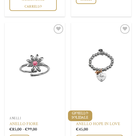
CARRELLO
Questo
prodotto
ha
più
Aggiungi
Aggiungi
varianti.
alla lista
alla lista
Le
dei
dei
desideri
desideri
opzioni
possono
essere
scelte
nella
pagina
del
prodotto
GIOIELLO
SOLIDALE
ANELLI
ANELLI
ANELLO FIORE
ANELLO HOPE IN LOVE
Fascia
€
85,00
-
€
99,00
€
45,00
di