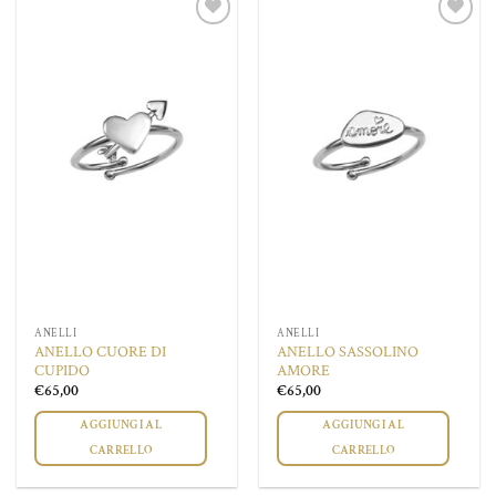
più
Aggiungi
Aggiungi
varianti.
alla lista
alla lista
Le
dei
dei
desideri
desideri
opzioni
possono
essere
scelte
nella
pagina
del
prodotto
ANELLI
ANELLI
ANELLO CUORE DI
ANELLO SASSOLINO
CUPIDO
AMORE
€
65,00
€
65,00
AGGIUNGI AL
AGGIUNGI AL
CARRELLO
CARRELLO