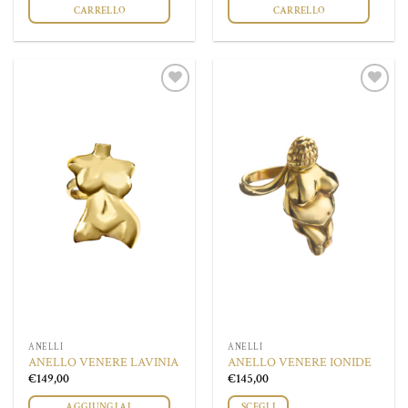
CARRELLO
CARRELLO
Aggiungi
Aggiungi
alla lista
alla lista
dei
dei
desideri
desideri
ANELLI
ANELLI
ANELLO VENERE LAVINIA
ANELLO VENERE IONIDE
€
149,00
€
145,00
AGGIUNGI AL
SCEGLI