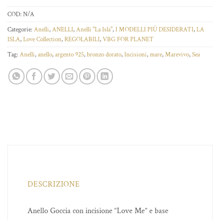
COD:
N/A
Categorie:
Anelli
,
ANELLI
,
Anelli "La Isla"
,
I MODELLI PIÙ DESIDERATI
,
LA
ISLA
,
Love Collection
,
REGOLABILI
,
VBG FOR PLANET
Tag:
Anelli
,
anello
,
argento 925
,
bronzo dorato
,
Incisioni
,
mare
,
Marevivo
,
Sea
DESCRIZIONE
Anello Goccia con incisione “Love Me” e base