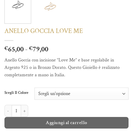
ANELLO GOCCIA LOVE ME
Fascia
65,00
-
79,00
€
€
di
Anello Goccia con incisione “Love Me” e base regolabile in
prezzo:
Argento 925 o in Bronzo Dorato. Questo Gioiello è realizzato
da
completamente a mano in Italia.
€65,00
a
€79,00
Scegli Il Colore
ANELLO GOCCIA LOVE ME quantità
Aggiungi al carrello