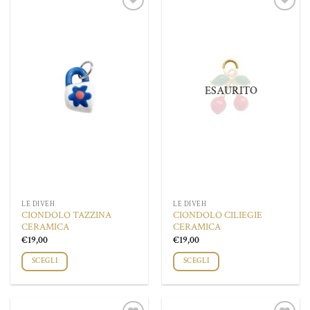
Aggiungi
Aggiungi
alla lista
alla lista
dei
dei
desideri
desideri
ESAURITO
LE DIVEH
LE DIVEH
CIONDOLO TAZZINA
CIONDOLO CILIEGIE
CERAMICA
CERAMICA
€
19,00
€
19,00
SCEGLI
SCEGLI
Questo
prodotto
ha