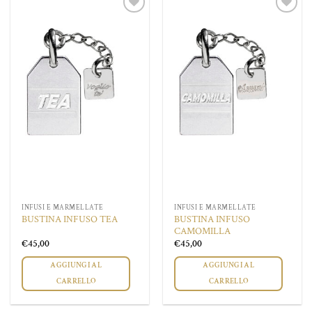
più
Aggiungi
Aggiungi
varianti.
alla lista
alla lista
Le
dei
dei
desideri
desideri
opzioni
possono
essere
scelte
nella
pagina
del
prodotto
INFUSI E MARMELLATE
INFUSI E MARMELLATE
BUSTINA INFUSO
BUSTINA INFUSO TEA
CAMOMILLA
€
45,00
€
45,00
AGGIUNGI AL
AGGIUNGI AL
CARRELLO
CARRELLO