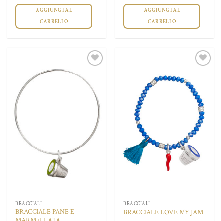
AGGIUNGI AL
AGGIUNGI AL
CARRELLO
CARRELLO
Aggiungi
Aggiungi
alla lista
alla lista
dei
dei
desideri
desideri
BRACCIALI
BRACCIALI
BRACCIALE PANE E
BRACCIALE LOVE MY JAM
MARMELLATA