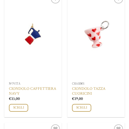
Aggiungi
Aggiungi
alla lista
alla lista
dei
dei
desideri
desideri
NOVITÀ
CHARMS
CIONDOLO CAFFETTIERA
CIONDOLO TAZZA
NAVY
CUORICINI
€
15,00
€
19,00
SCEGLI
SCEGLI