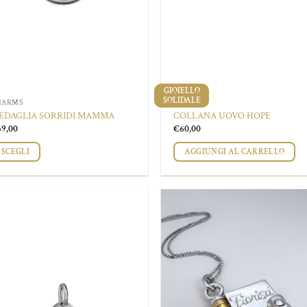
l
del
odotto
prodotto
GIOIELLO
SOLIDALE
HARMS
COLLANE
EDAGLIA SORRIDI MAMMA
COLLANA UOVO HOPE
59,00
€
60,00
SCEGLI
AGGIUNGI AL CARRELLO
esto
odotto
ù
Aggiungi
Aggi
rianti.
alla lista
alla 
dei
de
desideri
desi
zioni
ssono
sere