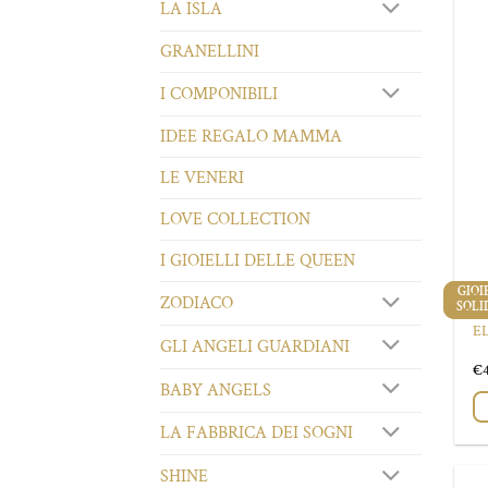
LA ISLA
GRANELLINI
I COMPONIBILI
IDEE REGALO MAMMA
LE VENERI
LOVE COLLECTION
I GIOIELLI DELLE QUEEN
GIOI
GIOI
ZODIACO
SOLI
SOLI
C
E
GLI ANGELI GUARDIANI
€
BABY ANGELS
LA FABBRICA DEI SOGNI
SHINE