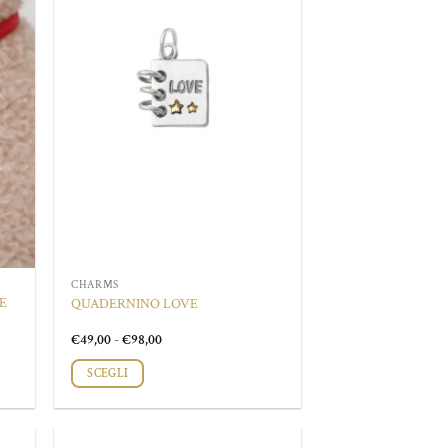
CHARMS
E
QUADERNINO LOVE
Fascia
€
49,00
-
€
98,00
di
prezzo:
SCEGLI
da
€49,00
Questo
a
prodotto
€98,00
ha