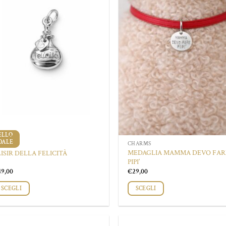
ELLO
ELLO
DALE
DALE
HARMS
CHARMS
MEDAGLIA MAMMA DEVO FAR
LISIR DELLA FELICITÀ
PIPI’
49,00
€
29,00
SCEGLI
SCEGLI