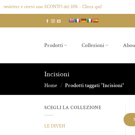
r e ricevi uno SCONTO del 10% - Clicca qui!
Salta
ai
contenuti
Prodotti
Collezioni
Abou
Incisioni
Home
/
Prodotti taggati “Incisioni”
SCEGLI LA COLLEZIONE
LE DIVEH