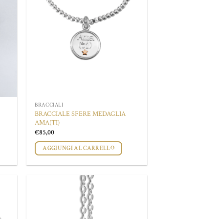
BRACCIALI
BRACCIALE SFERE MEDAGLIA
AMA(TI)
€
85,00
AGGIUNGI AL CARRELLO
ungi
Aggiungi
lista
alla lista
i
dei