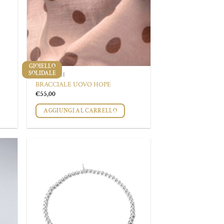
GIOIELLO
SOLIDALE
BRACCIALI
BRACCIALE UOVO HOPE
€
55,00
AGGIUNGI AL CARRELLO
ungi
Aggiungi
lista
alla lista
i
dei
deri
desideri