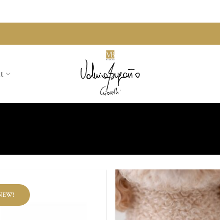
t
NEW!
Aggiungi
Aggi
alla lista
alla 
dei
de
desideri
desi