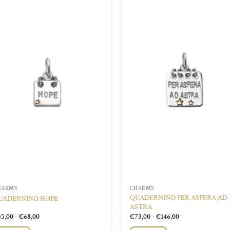
Aggiungi
Aggi
alla lista
alla 
dei
de
desideri
desi
HARMS
CHARMS
QUADERNINO PER ASPERA AD
UADERNINO HOPE
ASTRA
Fascia
Fascia
35,00
-
€
68,00
€
73,00
-
€
146,00
di
di