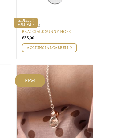
GIOIELLO
SOLIDALE
BRACCIALI
BRACCIALE SUNNY HOPE
€
55,00
AGGIUNGI AL CARRELLO
NEW!
ungi
Aggiungi
lista
alla lista
i
dei
deri
desideri