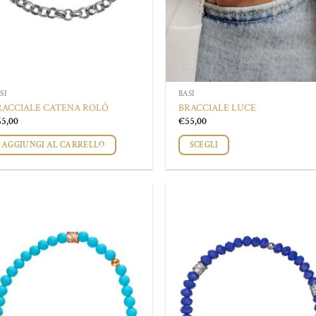
odotto
prodotto
SI
BASI
RACCIALE CATENA ROLÒ
BRACCIALE LUCE
65,00
€
55,00
AGGIUNGI AL CARRELLO
SCEGLI
Questo
prodotto
ha
più
Aggiungi
Aggi
varianti.
alla lista
alla 
dei
de
Le
desideri
desi
opzioni
possono
essere
scelte