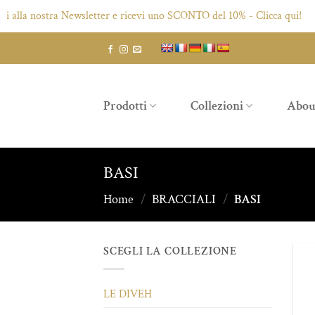
ostra Newsletter e ricevi uno SCONTO del 10% - Clicca qui!
Salta
ai
contenuti
Prodotti
Collezioni
Abou
BASI
Home
/
BRACCIALI
/
BASI
SCEGLI LA COLLEZIONE
LE DIVEH