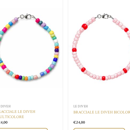
Aggiungi
Aggi
alla lista
alla 
dei
de
desideri
desi
 DIVEH
LE DIVEH
RACCIALE LE DIVEH
BRACCIALE LE DIVEH BICOLO
ULTICOLORE
24,00
€
24,00