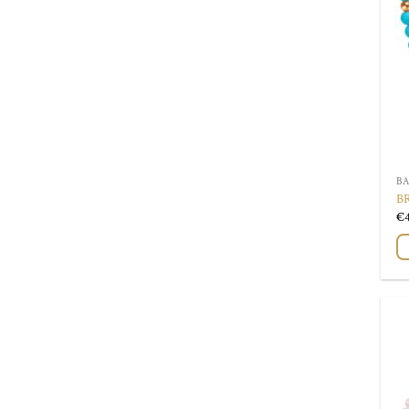
BA
B
€