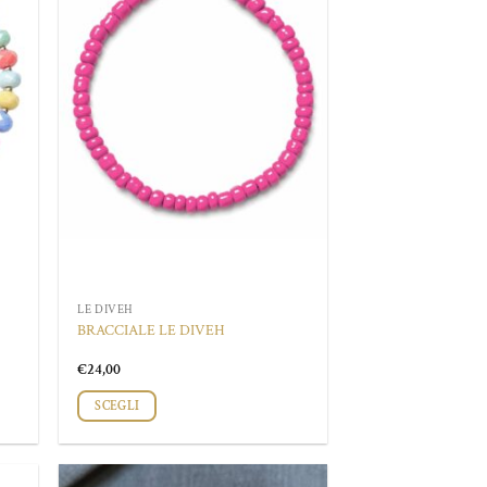
LE DIVEH
BRACCIALE LE DIVEH
€
24,00
SCEGLI
Questo
prodotto
ha