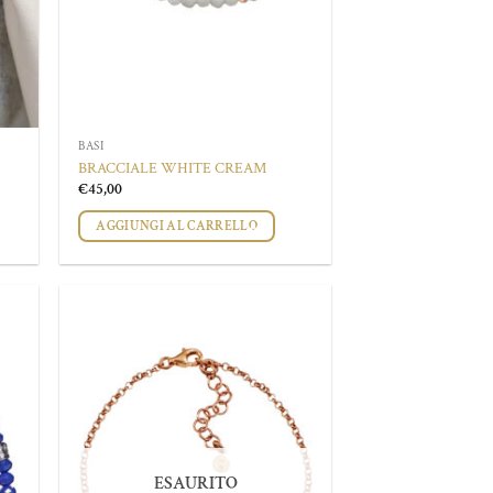
prodotto
BASI
BRACCIALE WHITE CREAM
€
45,00
AGGIUNGI AL CARRELLO
ungi
Aggiungi
lista
alla lista
i
dei
deri
desideri
ESAURITO