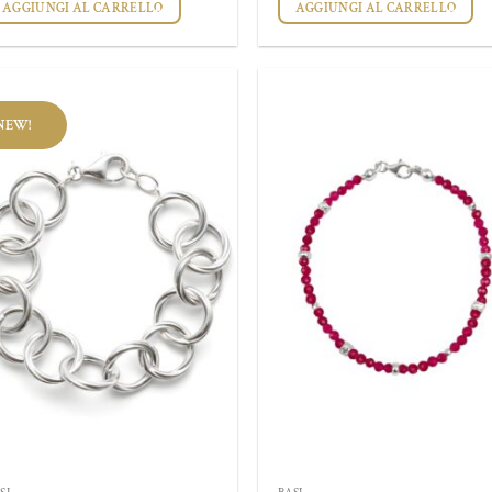
AGGIUNGI AL CARRELLO
AGGIUNGI AL CARRELLO
NEW!
Aggiungi
Aggi
alla lista
alla 
dei
de
desideri
desi