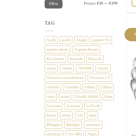
Prezzo
Prezzo
Prezzo:
€10
—
€190
Filtra
Min
Max
TAG
Anelli
anello
Angeli
argento 925
argento dorato
Argento Rosato
Be a Queen
bracciale
Bracciali
catena
Catene
CHARM
charms
Chiusura a moschettone
Chiusura a T
ciondoli
Ciondolo
collana
Collane
cuore
estate
Gioielli Solidali
Hope
Incisione
Incisioni
Le Diveh
lettera
lettere
Lifc
mare
Medaglia
Medaglie
orecchini
orecchino
Oro 18Kt
Pepite