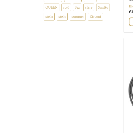
BA
B
QUEEN
rolò
Sea
sfere
Smalto
€
stella
stelle
summer
Zirconi