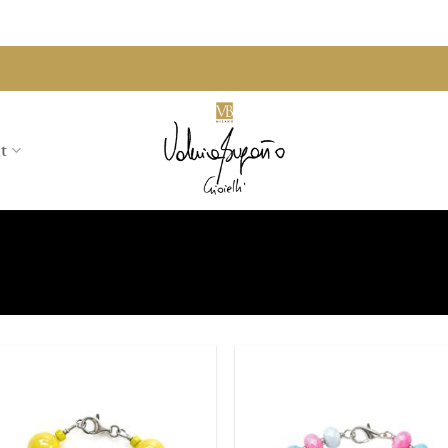
t
Aggiungi
Aggi
alla lista
alla 
dei
de
desideri
desi