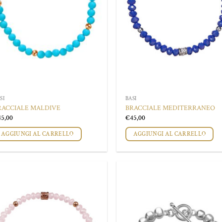
nella
pagina
del
prodotto
SI
BASI
RACCIALE MALDIVE
BRACCIALE MEDITERRANEO
45,00
€
45,00
AGGIUNGI AL CARRELLO
AGGIUNGI AL CARRELLO
Aggiungi
Aggi
alla lista
alla 
dei
de
desideri
desi