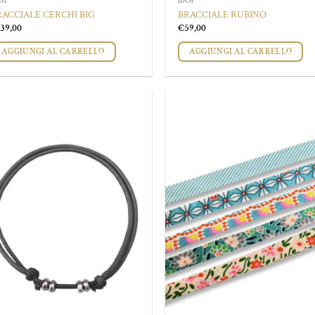
SI
BASI
RACCIALE CERCHI BIG
BRACCIALE RUBINO
139,00
€
59,00
AGGIUNGI AL CARRELLO
AGGIUNGI AL CARRELLO
Aggiungi
Aggi
alla lista
alla 
dei
de
desideri
desi