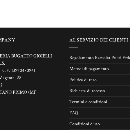
odotto
prodotto
€64,00
ha
ù
più
rianti.
varianti.
Le
zioni
opzioni
MPANY
AL SERVIZIO DEI CLIENTI
ssono
possono
sere
essere
elte
scelte
ERIA BUGATTO GIOIELLI
Regolamento Raccolta Punti Fede
lla
nella
.S.
Metodi di pagamento
gina
pagina
a-C.F. 13970480961
l
del
Magenta, 28
Politica di reso
odotto
prodotto
22
Richiesta di recesso
TANO PRIMO (MI)
Termini e condizioni
FAQ
Condizioni d’uso