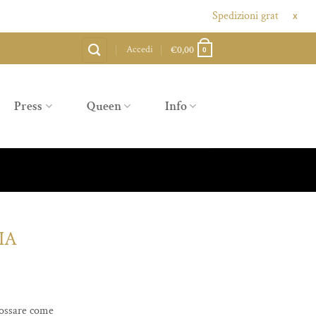
Spedizioni gratuite sopra agli 8
X
Accedi
€
0,00
0
Press
Queen
Info
IA
dossare come