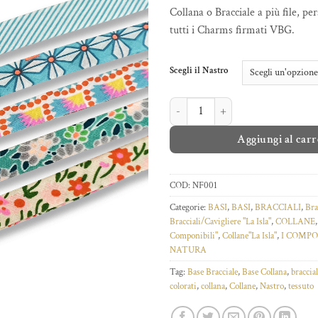
Collana o Bracciale a più file, pe
tutti i Charms firmati VBG.
Scegli il Nastro
NASTRO FANTASIA quantità
Aggiungi al carr
COD:
NF001
Categorie:
BASI
,
BASI
,
BRACCIALI
,
Bra
Bracciali/Cavigliere "La Isla"
,
COLLANE
Componibili"
,
Collane"La Isla"
,
I COMPO
NATURA
Tag:
Base Bracciale
,
Base Collana
,
braccia
colorati
,
collana
,
Collane
,
Nastro
,
tessuto