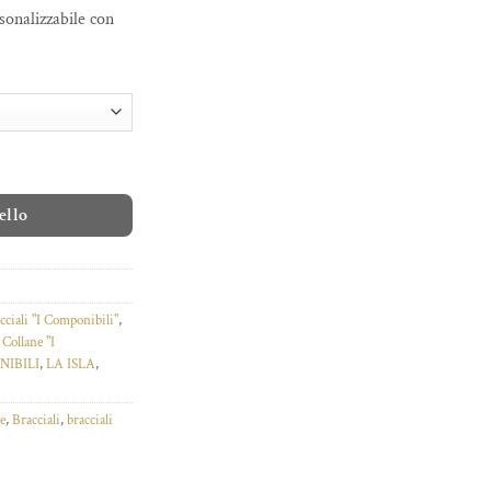
rsonalizzabile con
ello
cciali "I Componibili"
,
,
Collane "I
NIBILI
,
LA ISLA
,
le
,
Bracciali
,
bracciali