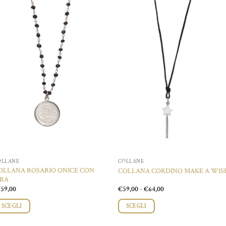
Aggiungi
Aggiungi
alla lista
alla lista
dei
dei
desideri
desideri
OLLANE
COLLANE
OLLANA ROSARIO ONICE CON
COLLANA CORDINO MAKE A WIS
IRA
Fascia
159,00
€
59,00
-
€
64,00
di
prezzo:
SCEGLI
SCEGLI
da
€59,00
esto
Questo
a