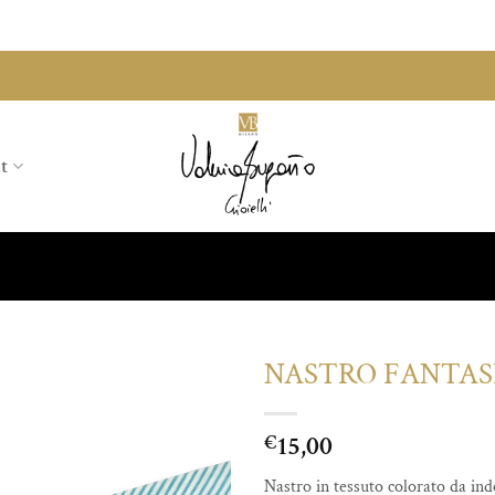
t
NASTRO FANTAS
Aggiungi
15,00
alla lista
€
dei
desideri
Nastro in tessuto colorato da in