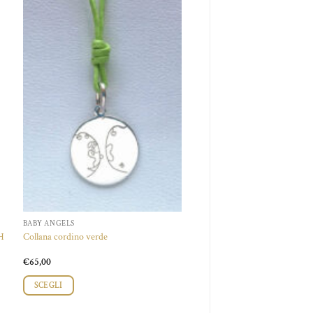
Aggiungi
alla lista
dei
desideri
BABY ANGELS
H
Collana cordino verde
€
65,00
SCEGLI
Questo