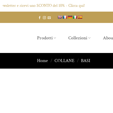
etter e ricevi uno SCONTO del 10% - Clicca qui!
Salta
ai
contenuti
Prodotti
Collezioni
Abou
Home
/
COLLANE
/
BASI