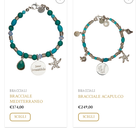
Aggiungi
Aggiungi
alla lista
alla lista
dei
dei
desideri
desideri
BRACCIALI
BRACCIALI
BRACCIALE
BRACCIALE ACAPULCO
MEDITERRANEO
€
174,00
€
249,00
SCEGLI
SCEGLI
Questo
Questo
prodotto
prodotto
ha
ha