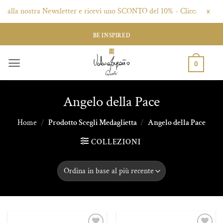
ti alla nostra Newsletter e ricevi uno SCONTO del 10% - Clicca qui!
X
Salta
BE INSPIRED
ai
contenuti
0
Angelo della Pace
Home
/
Prodotto Scegli Medaglietta
/
Angelo della Pace
COLLEZIONI