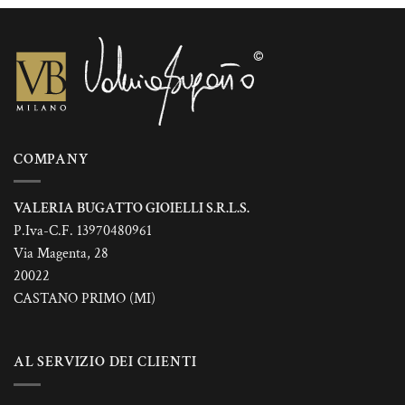
più
più
varianti.
varianti.
Le
Le
opzioni
opzioni
possono
possono
essere
essere
scelte
scelte
nella
nella
COMPANY
pagina
pagina
del
del
prodotto
prodotto
VALERIA BUGATTO GIOIELLI S.R.L.S.
P.Iva-C.F. 13970480961
Via Magenta, 28
20022
CASTANO PRIMO (MI)
AL SERVIZIO DEI CLIENTI