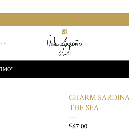
t
ANIMÒ"
CHARM SARDINA
THE SEA
Aggiungi
alla lista
dei
67,00
€
desideri