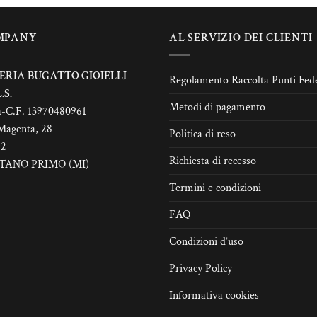
zioni
MPANY
AL SERVIZIO DEI CLIENTI
ssono
sere
elte
ERIA BUGATTO GIOIELLI
Regolamento Raccolta Punti Fede
lla
.S.
Metodi di pagamento
gina
a-C.F. 13970480961
l
Magenta, 28
Politica di reso
odotto
22
Richiesta di recesso
TANO PRIMO (MI)
Termini e condizioni
FAQ
Condizioni d’uso
Privacy Policy
Informativa cookies