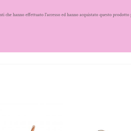
nti che hanno effettuato l'accesso ed hanno acquistato questo prodotto 
Aggiungi
Aggiungi
alla lista
alla lista
dei
dei
desideri
desideri