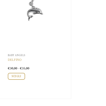
BABY ANGELS
DELFINO
Fascia
€
30,00
-
€
35,00
di
prezzo:
SCEGLI
da
€30,00
Questo
a
prodotto
€35,00
ha
più
varianti.