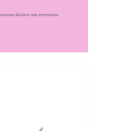
possono lasciare una recensione.
Aggiungi
alla lista
dei
desideri