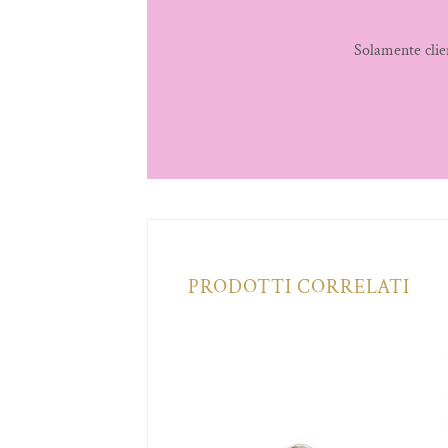
Solamente clie
PRODOTTI CORRELATI
Aggiungi
Aggiungi
alla lista
alla lista
dei
dei
desideri
desideri