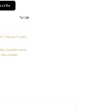
uantità
arrello
€
67,00
MÒ"
,
Charms "La Isla"
,
doli
,
Ciondolo
,
estate
,
a
,
Sea
,
summer