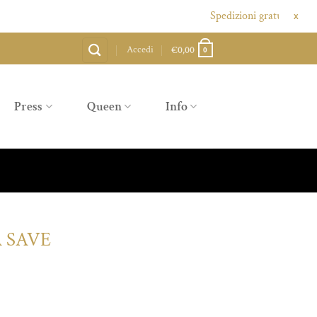
Spedizioni gratuite sopra agli 8
X
Accedi
€
0,00
0
Press
Queen
Info
 SAVE