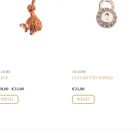
HARMS
CHARMS
ESCE
LUCCHETTO TONDO
Fascia
28,00
-
€
33,00
€
35,00
di
prezzo:
SCEGLI
SCEGLI
da
€28,00
esto
a
odotto
€33,00
ù
rianti.