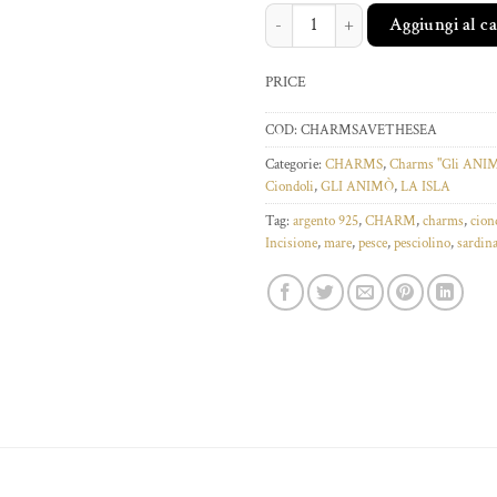
CHARM SARDINA SAVE THE SEA q
Aggiungi al c
PRICE
COD:
CHARMSAVETHESEA
Categorie:
CHARMS
,
Charms "Gli ANI
Ciondoli
,
GLI ANIMÒ
,
LA ISLA
Tag:
argento 925
,
CHARM
,
charms
,
cion
Incisione
,
mare
,
pesce
,
pesciolino
,
sardin