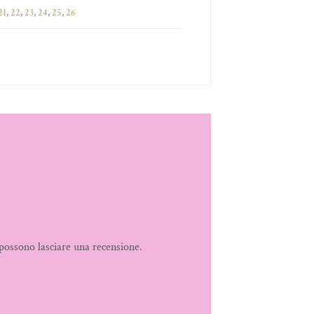
21
,
22
,
23
,
24
,
25
,
26
possono lasciare una recensione.