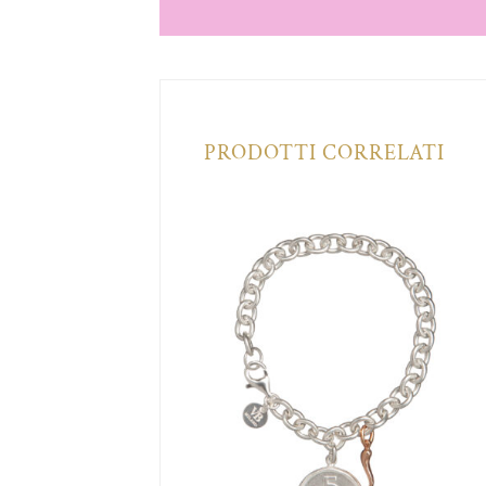
PRODOTTI CORRELATI
Aggiungi
Aggiungi
alla lista
alla lista
dei
dei
desideri
desideri