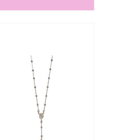
Aggiungi
alla lista
dei
desideri