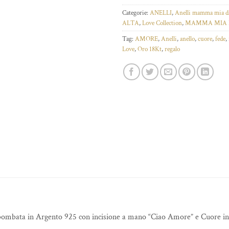
Categorie:
ANELLI
,
Anelli mamma mia d
ALTA
,
Love Collection
,
MAMMA MIA D
Tag:
AMORE
,
Anelli
,
anello
,
cuore
,
fede
,
Love
,
Oro 18Kt
,
regalo
bombata in Argento 925 con incisione a mano “Ciao Amore” e Cuore in