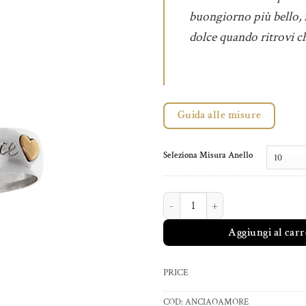
buongiorno più bello, 
dolce quando ritrovi c
Guida alle misure
Seleziona Misura Anello
ANELLO CIAO AMORE quantità
Aggiungi al carr
PRICE
COD:
ANCIAOAMORE