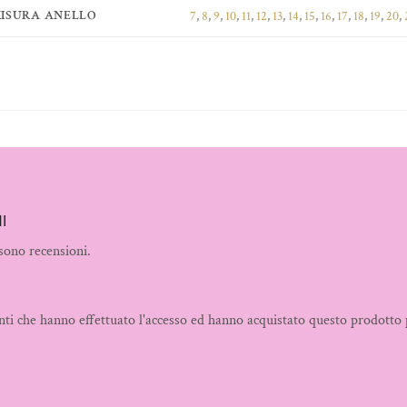
MISURA ANELLO
7
,
8
,
9
,
10
,
11
,
12
,
13
,
14
,
15
,
16
,
17
,
18
,
19
,
20
,
I
sono recensioni.
nti che hanno effettuato l'accesso ed hanno acquistato questo prodotto 