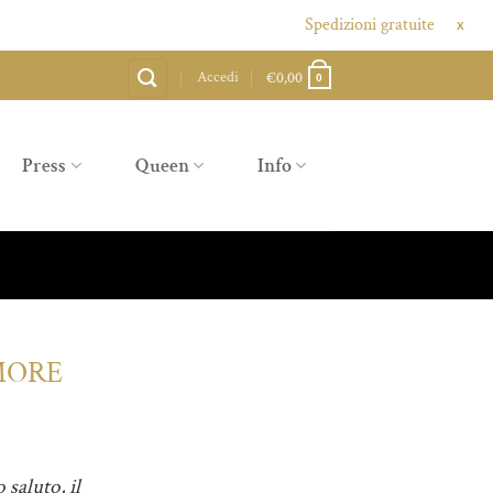
Spedizioni gratuite sopra agli 80€, 
X
Accedi
€
0,00
0
Press
Queen
Info
MORE
 saluto, il