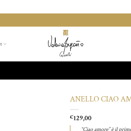
t
ANELLO CIAO A
Aggiungi
129,00
alla lista
€
dei
desideri
“Ciao amore” è il primo