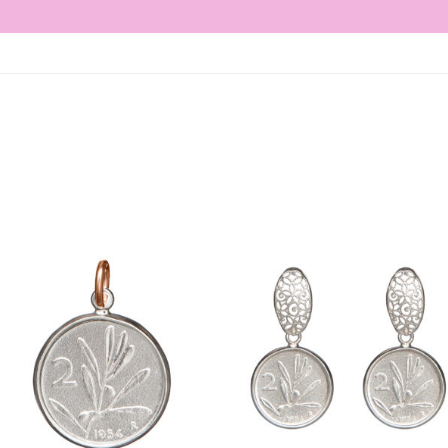
Aggiungi
Aggiungi
alla lista
alla lista
dei
dei
desideri
desideri