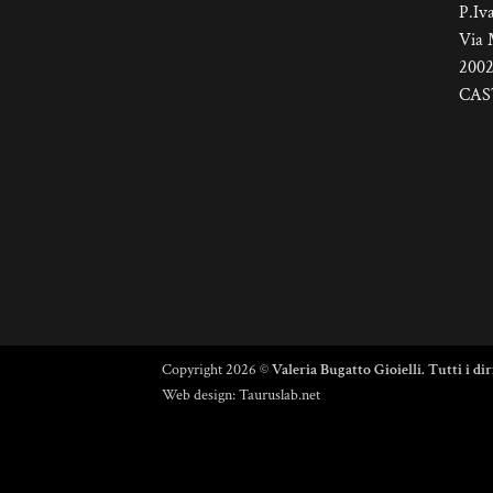
pagina
P.Iv
del
Via 
prodotto
200
CAS
Copyright 2026 ©
Valeria Bugatto Gioielli. Tutti i dir
Web design:
Tauruslab.net