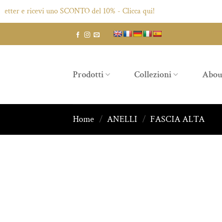
r e ricevi uno SCONTO del 10% - Clicca qui!
Salta
ai
contenuti
Prodotti
Collezioni
Abou
Home
/
ANELLI
/
FASCIA ALTA