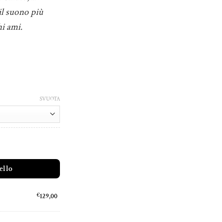
il suono più
hi ami.
SVUOTA
ello
€
129,00