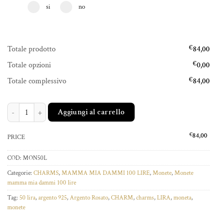
si
no
Totale prodotto
€
84,00
Totale opzioni
€
0,00
Totale complessivo
€
84,00
CIONDOLO 50 LIRE quantità
Aggiungi al carrello
€
84,00
PRICE
COD:
MON50L
Categorie:
CHARMS
,
MAMMA MIA DAMMI 100 LIRE
,
Monete
,
Monete
mamma mia dammi 100 lire
Tag:
50 lira
,
argento 925
,
Argento Rosato
,
CHARM
,
charms
,
LIRA
,
moneta
,
monete