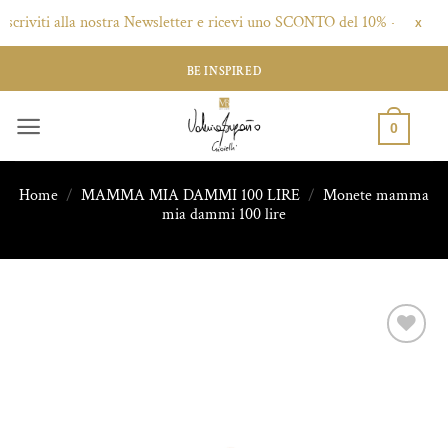
iviti alla nostra Newsletter e ricevi uno SCONTO del 10% - Clicca qui!
X
Salta
BE INSPIRED
ai
contenuti
0
Home
/
MAMMA MIA DAMMI 100 LIRE
/
Monete mamma
mia dammi 100 lire
Aggiungi
alla lista
dei
desideri