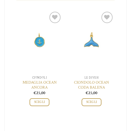
o
possono
essere
scelte
nella
pagina
iungi
Aggiungi
Aggiungi
del
 lista
alla lista
alla lista
o
prodotto
ei
dei
dei
ideri
desideri
desideri
CIONDOLI
LE DIVEH
 DEI
MEDAGLIA OCEAN
CIONDOLO OCEAN
CI
I
ANCORA
CODA BALENA
€
25,00
€
25,00
SCEGLI
SCEGLI