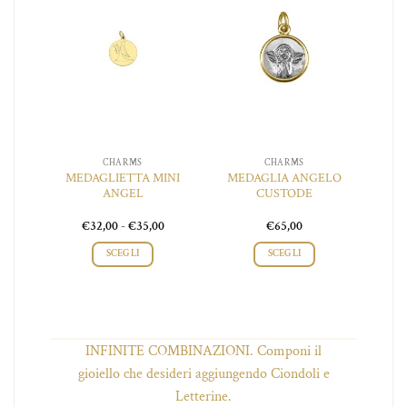
iungi
Aggiungi
Aggiungi
 lista
alla lista
alla lista
ei
dei
dei
ideri
desideri
desideri
CHARMS
CHARMS
A
MEDAGLIETTA MINI
MEDAGLIA ANGELO
IANO
ANGEL
CUSTODE
O
Fascia
Fascia
0
€
32,00
-
€
35,00
€
65,00
di
di
prezzo:
prezzo:
SCEGLI
SCEGLI
da
da
€50,00
€32,00
Questo
a
a
o
prodotto
€55,00
€35,00
ha
più
INFINITE COMBINAZIONI. Componi il
.
varianti.
Le
gioiello che desideri aggiungendo Ciondoli e
opzioni
Letterine.