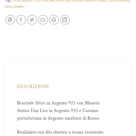
Tag:
1 lira
,
argento 925
,
bracciale
,
Bracciali
,
cornino
,
elastico
,
Italia
,
LIRA
,
moneta
,
sfere
,
Smalto
DESCRIZIONE
Bracciale Sfere in Argento 925 con Moneta
Antica Una Lira in Argento 925 e Cornino
portafortuna in Argento smaltato di Rosso.
Realizzato con filo elastico a trama resistente.