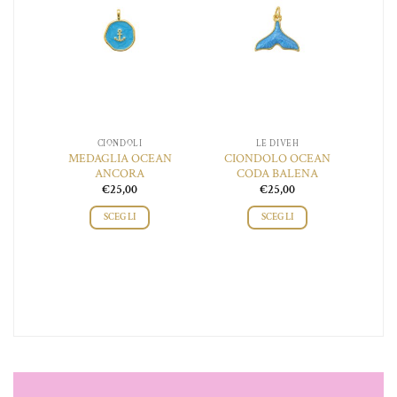
del
 lista
alla lista
alla lista
o
prodotto
ei
dei
dei
ideri
desideri
desideri
CIONDOLI
LE DIVEH
 DEI
MEDAGLIA OCEAN
CIONDOLO OCEAN
CI
I
ANCORA
CODA BALENA
€
25,00
€
25,00
SCEGLI
SCEGLI