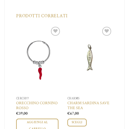
PRODOTTI CORRELATI
iungi
Aggiungi
Aggiungi
a lista
alla lista
alla lista
dei
dei
dei
ideri
desideri
desideri
CERCHIO
CHARMS
ORECCHINO CORNINO
CHARM SARDINA SAVE
ROSSO
THE SEA
a
€
39,00
€
67,00
o:
AGGIUNGI AL
SCEGLI
00
CARRELLO