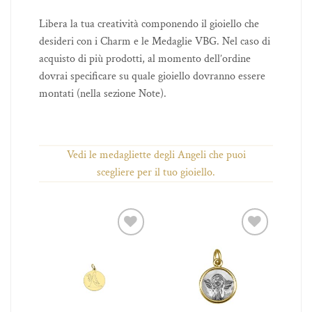
Libera la tua creatività componendo il gioiello che
desideri con i Charm e le Medaglie VBG. Nel caso di
acquisto di più prodotti, al momento dell’ordine
dovrai specificare su quale gioiello dovranno essere
montati (nella sezione Note).
Vedi le medagliette degli Angeli che puoi
scegliere per il tuo gioiello.
iungi
Aggiungi
Aggiungi
 lista
alla lista
alla lista
ei
dei
dei
ideri
desideri
desideri