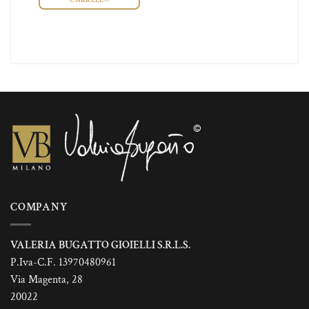
00
COMPANY
VALERIA BUGATTO GIOIELLI S.R.L.S.
P.Iva-C.F. 13970480961
Via Magenta, 28
20022