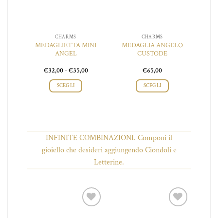
CHARMS
CHARMS
A
MEDAGLIETTA MINI
MEDAGLIA ANGELO
IANO
ANGEL
CUSTODE
O
Fascia
Fascia
0
€
32,00
-
€
35,00
€
65,00
di
di
prezzo:
prezzo:
SCEGLI
SCEGLI
da
da
€50,00
€32,00
Questo
a
a
o
prodotto
€55,00
€35,00
ha
più
INFINITE COMBINAZIONI. Componi il
.
varianti.
Le
gioiello che desideri aggiungendo Ciondoli e
opzioni
Letterine.
o
possono
essere
scelte
nella
pagina
iungi
Aggiungi
Aggiungi