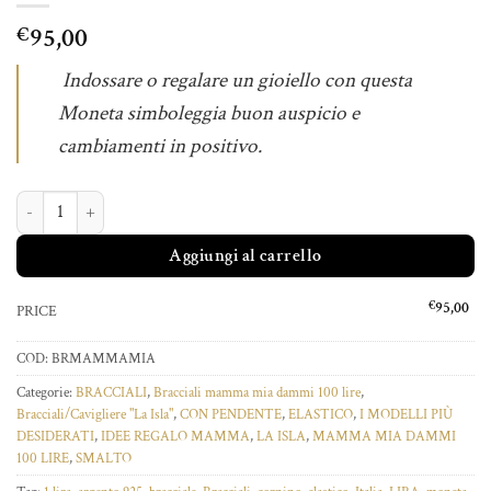
95,00
€
Indossare o regalare un gioiello con questa
Moneta simboleggia buon auspicio e
cambiamenti in positivo.
BRACCIALE MAMMA MIA quantità
Aggiungi al carrello
€
95,00
PRICE
COD:
BRMAMMAMIA
Categorie:
BRACCIALI
,
Bracciali mamma mia dammi 100 lire
,
Bracciali/Cavigliere "La Isla"
,
CON PENDENTE
,
ELASTICO
,
I MODELLI PIÙ
DESIDERATI
,
IDEE REGALO MAMMA
,
LA ISLA
,
MAMMA MIA DAMMI
100 LIRE
,
SMALTO