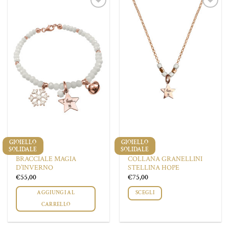
più
Aggiungi
Aggiungi
varianti.
alla lista
alla lista
Le
dei
dei
desideri
desideri
opzioni
possono
essere
scelte
nella
pagina
del
prodotto
GIOIELLO
GIOIELLO
SOLIDALE
SOLIDALE
BRACCIALI
COLLANE
BRACCIALE MAGIA
COLLANA GRANELLINI
D’INVERNO
STELLINA HOPE
€
55,00
€
75,00
AGGIUNGI AL
SCEGLI
CARRELLO
Questo
prodotto