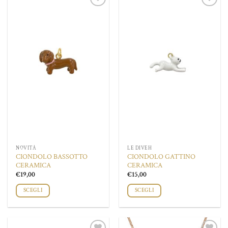
Aggiungi
Aggiungi
alla lista
alla lista
dei
dei
desideri
desideri
NOVITÀ
LE DIVEH
CIONDOLO BASSOTTO
CIONDOLO GATTINO
CERAMICA
CERAMICA
€
19,00
€
15,00
SCEGLI
SCEGLI
Questo
prodotto
ha