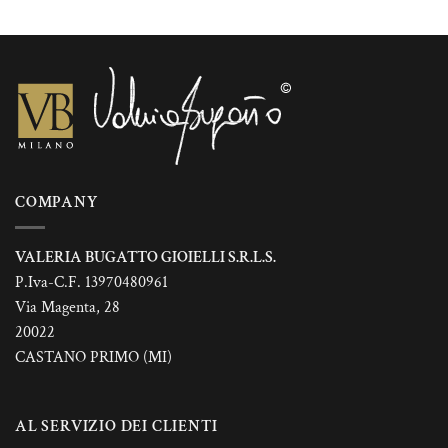
ha
più
varianti.
Le
opzioni
possono
essere
scelte
nella
COMPANY
pagina
del
prodotto
VALERIA BUGATTO GIOIELLI S.R.L.S.
P.Iva-C.F. 13970480961
Via Magenta, 28
20022
CASTANO PRIMO (MI)
AL SERVIZIO DEI CLIENTI