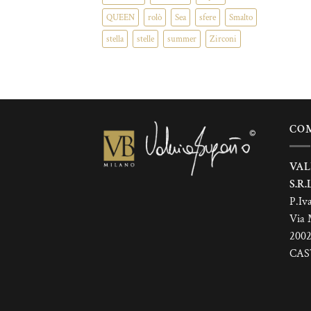
QUEEN
rolò
Sea
sfere
Smalto
stella
stelle
summer
Zirconi
CO
VAL
S.R.L
P.Iv
Via 
200
CAS