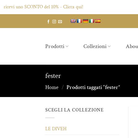
ricevi uno SCONTO del 10% - Clicca qui!
Salta
ai
contenuti
Prodotti
Collezioni
Abou
fester
Home
/
Prodotti taggati “fester”
SCEGLI LA COLLEZIONE
LE DIVEH