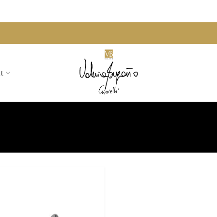
t
Aggiungi
alla lista
dei
desideri