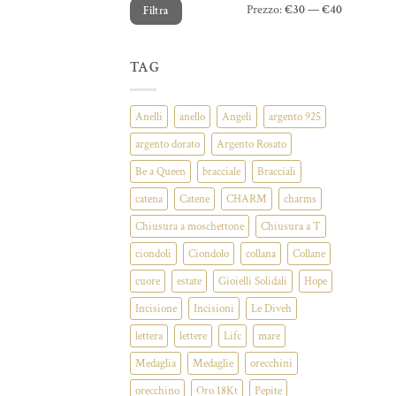
Prezzo
Prezzo
Prezzo:
€30
—
€40
Filtra
Min
Max
TAG
Anelli
anello
Angeli
argento 925
argento dorato
Argento Rosato
Be a Queen
bracciale
Bracciali
catena
Catene
CHARM
charms
Chiusura a moschettone
Chiusura a T
ciondoli
Ciondolo
collana
Collane
cuore
estate
Gioielli Solidali
Hope
Incisione
Incisioni
Le Diveh
lettera
lettere
Lifc
mare
Medaglia
Medaglie
orecchini
orecchino
Oro 18Kt
Pepite