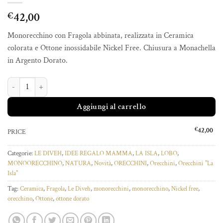
42,00
€
Monorecchino con Fragola abbinata, realizzata in Ceramica
colorata e Ottone inossidabile Nickel Free. Chiusura a Monachella
in Argento Dorato.
MONORECCHINO FRAGOLA quantità
Aggiungi al carrello
€
42,00
PRICE
Categorie:
LE DIVEH
,
IDEE REGALO MAMMA
,
LA ISLA
,
LOBO
,
MONOORECCHINO
,
NATURA
,
Novità
,
ORECCHINI
,
Orecchini
,
Orecchini "La
Isla"
Tag:
Ceramica
,
Fragola
,
Le Diveh
,
monorecchini
,
monorecchino
,
Nickel free
,
orecchino
,
Ottone
,
ottone dorato