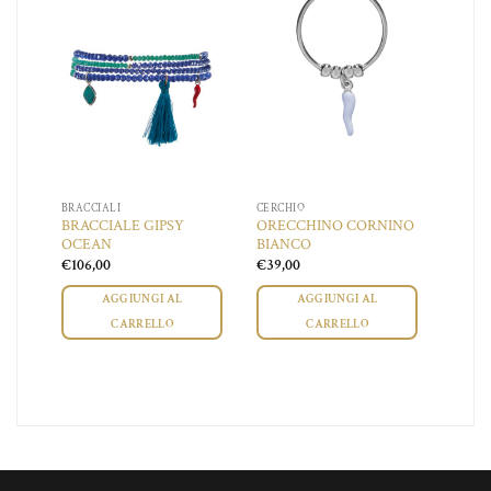
dei
dei
dei
ideri
desideri
desideri
BRACCIALI
CERCHIO
INO
BRACCIALE GIPSY
ORECCHINO CORNINO
OCEAN
BIANCO
€
106,00
€
39,00
AGGIUNGI AL
AGGIUNGI AL
CARRELLO
CARRELLO