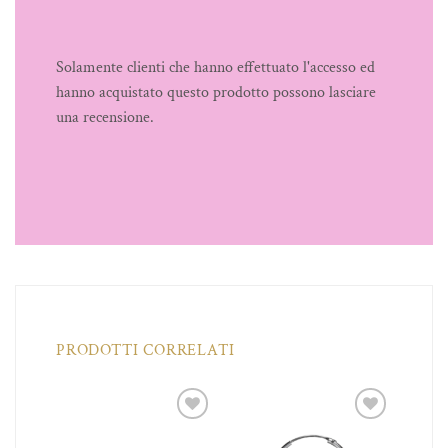
Solamente clienti che hanno effettuato l'accesso ed
hanno acquistato questo prodotto possono lasciare
una recensione.
PRODOTTI CORRELATI
iungi
Aggiungi
Aggiungi
a lista
alla lista
alla lista