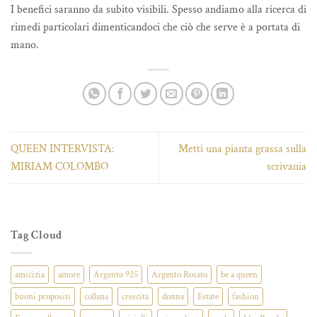
I benefici saranno da subito visibili. Spesso andiamo alla ricerca di
rimedi particolari dimenticandoci che ciò che serve è a portata di
mano.
QUEEN INTERVISTA:
Metti una pianta grassa sulla
MIRIAM COLOMBO
scrivania
Tag Cloud
amicizia
amore
Argento 925
Argento Rosato
be a queen
buoni propositi
collana
crescita
donna
Estate
fashion