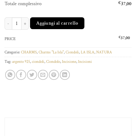
Totale complessivo
€
37,00
SASSOLINO OGGI SONO FELICE quantità
Aggiungi al carrello
€
37,00
PRICE
Categorie:
CHARMS
,
Charms "La Isla"
,
Ciondoli
,
LA ISLA
,
NATURA
Tag:
argento 925
,
ciondoli
,
Ciondolo
,
Incisione
,
Incisioni