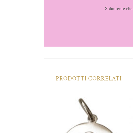
Solamente clie
PRODOTTI CORRELATI
Aggiungi
Aggiungi
alla lista
alla lista
dei
dei
desideri
desideri