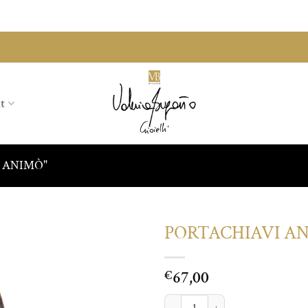
t
li ANIMÒ"
PORTACHIAVI AN
Aggiungi
67,00
alla lista
€
dei
desideri
PORTACHIAVI ANIMO' CAT quanti