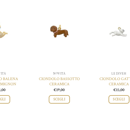
Aggiungi
Aggiungi
A
alla lista
alla lista
a
dei
dei
desideri
desideri
d
ITÀ
NOVITÀ
LE DIVEH
O BALENA
CIONDOLO BASSOTTO
CIONDOLO GAT
 MIGNON
CERAMICA
CERAMICA
8,00
€
19,00
€
15,00
GLI
SCEGLI
SCEGLI
Questo
prodotto
ha
più