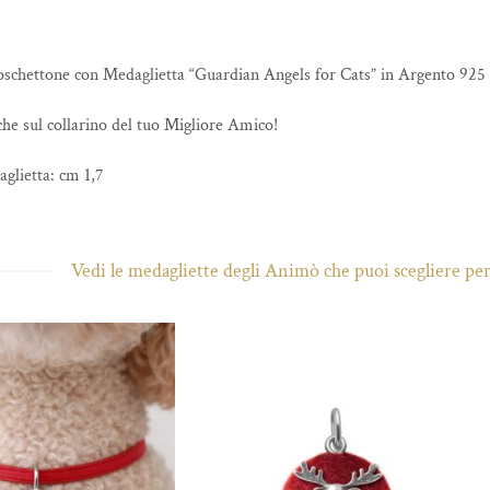
schettone con Medaglietta “Guardian Angels for Cats” in Argento 925 c
che sul collarino del tuo Migliore Amico!
glietta: cm 1,7
Vedi le medagliette degli Animò che puoi scegliere per i
Aggiungi
Aggiungi
alla lista
alla lista
dei
dei
desideri
desideri