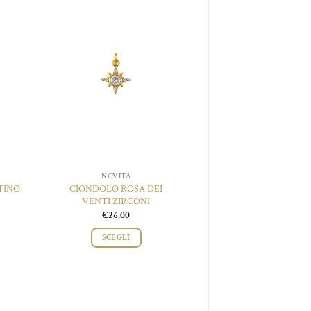
ggiungi
Aggiungi
Aggiung
lla lista
alla lista
alla lista
dei
dei
dei
esideri
desideri
desider
NOVITÀ
CIONDOLI
TINO
CIONDOLO ROSA DEI
MEDAGLIA OCEAN
VENTI ZIRCONI
ANCORA
€
26,00
€
25,00
SCEGLI
SCEGLI