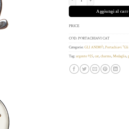
Aggiungi al carr
PRICE
COD:
PORTACHIAVI CAT
Categorie:
GLI ANIMÒ
,
Portachiavi "G
Tag:
argento 925
,
cat
,
charms
,
Medaglia
,