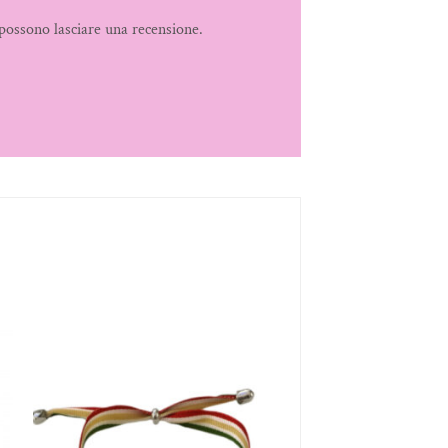
possono lasciare una recensione.
Aggiungi
alla lista
dei
desideri