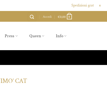
Spedizioni gratuite sopra agli 80€,
X
Accedi
€
0,00
0
Press
Queen
Info
IMO’ CAT
tà