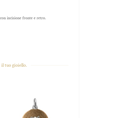
on incisione fronte e retro.
l tuo gioiello.
Aggiungi
alla lista
dei
desideri