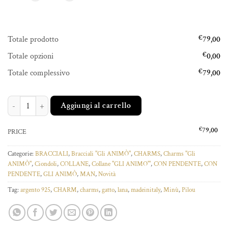
Totale prodotto
€
79,00
Totale opzioni
€
0,00
Totale complessivo
€
79,00
CHARM PILOU MINÙ quantità
Aggiungi al carrello
€
79,00
PRICE
Categorie:
BRACCIALI
,
Bracciali "Gli ANIMÒ"
,
CHARMS
,
Charms "Gli
ANIMÒ"
,
Ciondoli
,
COLLANE
,
Collane "GLI ANIMO'"
,
CON PENDENTE
,
CON
PENDENTE
,
GLI ANIMÒ
,
MAN
,
Novità
Tag:
argento 925
,
CHARM
,
charms
,
gatto
,
lana
,
madeinitaly
,
Minù
,
Pilou