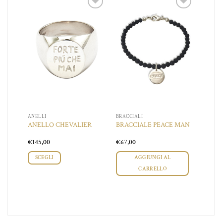
iungi
Aggiungi
Aggiungi
a lista
alla lista
alla lista
dei
dei
dei
ideri
desideri
desideri
ANELLI
BRACCIALI
ANELLO CHEVALIER
BRACCIALE PEACE MAN
€
145,00
€
67,00
SCEGLI
AGGIUNGI AL
CARRELLO
Questo
prodotto
ha
più
varianti.