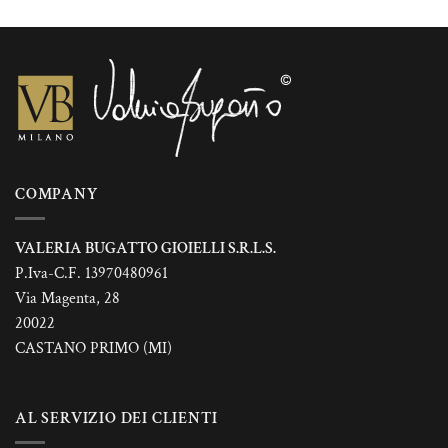
Le
opzioni
possono
essere
scelte
nella
pagina
del
prodotto
COMPANY
VALERIA BUGATTO GIOIELLI S.R.L.S.
P.Iva-C.F. 13970480961
Via Magenta, 28
20022
CASTANO PRIMO (MI)
AL SERVIZIO DEI CLIENTI