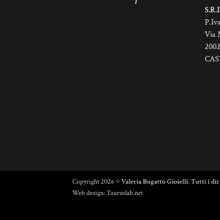
nella
ne
S.R.L
pagina
pa
P.Iv
del
de
Via 
prodotto
pr
200
CAS
Copyright 2026 ©
Valeria Bugatto Gioielli. Tutti i dir
Web design:
Tauruslab.net