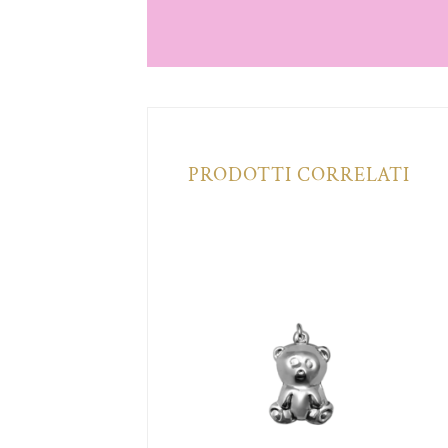
PRODOTTI CORRELATI
Aggiungi
Aggiungi
alla lista
alla lista
dei
dei
desideri
desideri