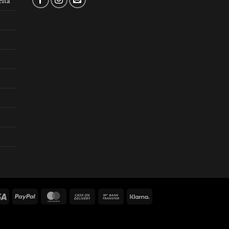
ltà
Visa
PayPal
MasterCard
Cash
Bank
Klarna
On
Transfer
Delivery