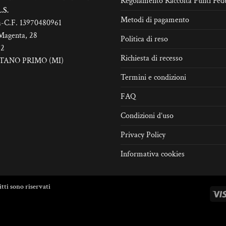
Regolamento Raccolta Punti Fede
lla
.S.
Metodi di pagamento
gina
a-C.F. 13970480961
l
Magenta, 28
Politica di reso
odotto
22
Richiesta di recesso
TANO PRIMO (MI)
Termini e condizioni
FAQ
Condizioni d’uso
Privacy Policy
Informativa cookies
itti sono riservati