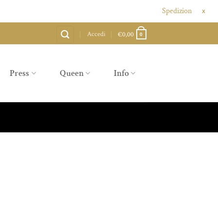
Spedizioni gratuite sopra 
X
Accedi
€
0,00
0
Press
Queen
Info