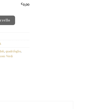
€
0,00
antità
arrello
A
doli
,
quadrifoglio
,
coni Verdi