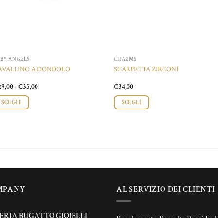
ABY ANGELS
CHARMS
AVALLINO A DONDOLO
SCARPETTA ZIRCONI
Fascia
29,00
-
€
35,00
€
34,00
di
prezzo:
SCEGLI
SCEGLI
da
€29,00
esto
a
odotto
€35,00
ù
rianti.
zioni
MPANY
AL SERVIZIO DEI CLIENTI
ssono
sere
elte
ERIA BUGATTO GIOIELLI