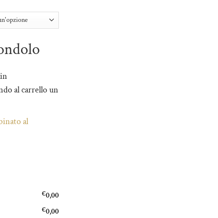
ondolo
 in
do al carrello un
inato al
€
0,00
€
0,00