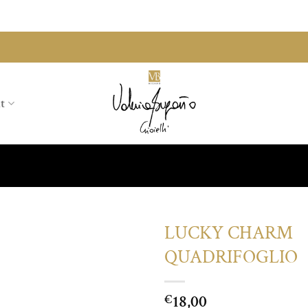
t
LUCKY CHARM
QUADRIFOGLIO
Aggiungi
alla lista
dei
18,00
€
desideri