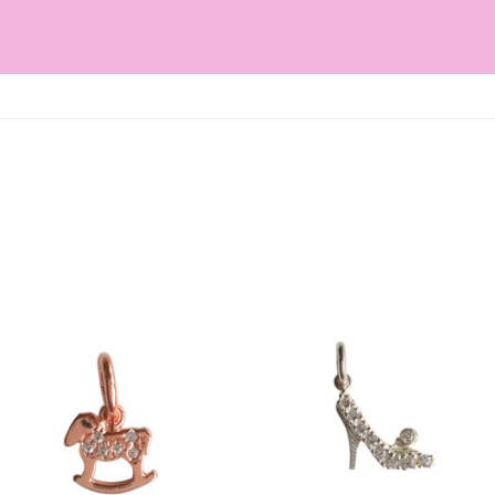
Aggiungi
Aggiungi
alla lista
alla lista
dei
dei
desideri
desideri