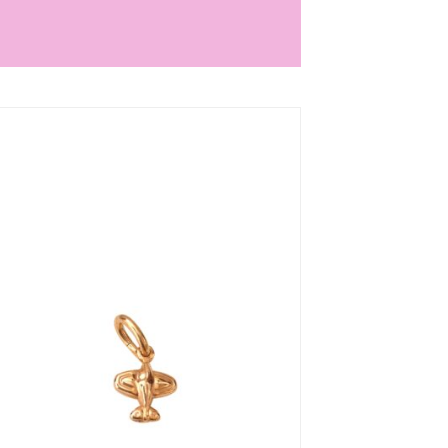
Aggiungi
alla lista
dei
desideri