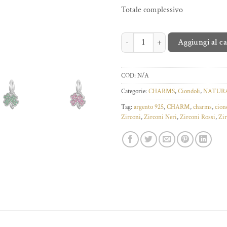
Totale complessivo
LUCKY CHARM QUADRIFOGLIO qu
Aggiungi al c
COD:
N/A
Categorie:
CHARMS
,
Ciondoli
,
NATUR
Tag:
argento 925
,
CHARM
,
charms
,
cion
Zirconi
,
Zirconi Neri
,
Zirconi Rossi
,
Zir