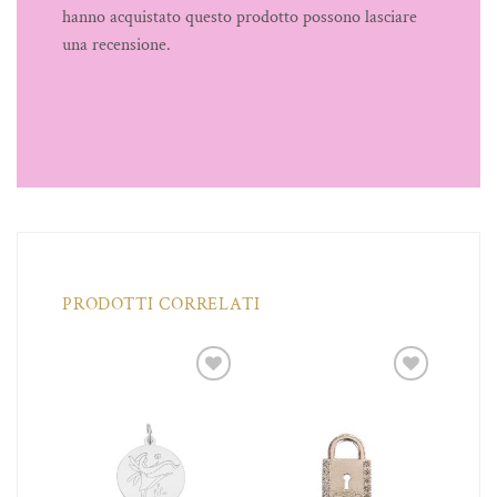
hanno acquistato questo prodotto possono lasciare
una recensione.
PRODOTTI CORRELATI
iungi
Aggiungi
Aggiungi
a lista
alla lista
alla lista
dei
dei
dei
ideri
desideri
desideri