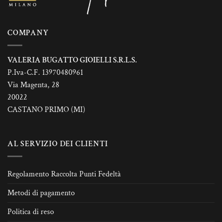
pagina
del
prodotto
COMPANY
VALERIA BUGATTO GIOIELLI S.R.L.S.
P.Iva-C.F. 13970480961
Via Magenta, 28
20022
CASTANO PRIMO (MI)
AL SERVIZIO DEI CLIENTI
Regolamento Raccolta Punti Fedeltà
Metodi di pagamento
Politica di reso