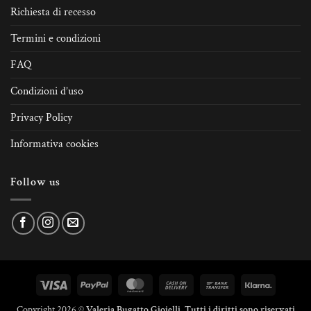
Richiesta di recesso
Termini e condizioni
FAQ
Condizioni d’uso
Privacy Policy
Informativa cookies
Follow us
Visa
PayPal
MasterCard
Cash
Bank
Klarna
On
Transfer
Copyright 2026 ©
Valeria Bugatto Gioielli. Tutti i diritti sono riservati