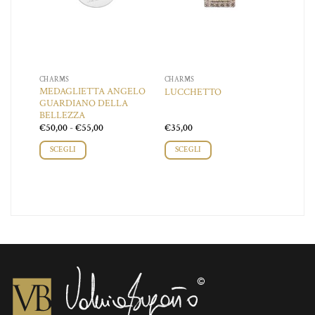
CHARMS
CHARMS
MEDAGLIETTA ANGELO
ON
LUCCHETTO
GUARDIANO DELLA
BELLEZZA
Fascia
€
50,00
-
€
55,00
€
35,00
di
prezzo:
SCEGLI
SCEGLI
da
€50,00
Questo
a
prodotto
€55,00
ha
più
varianti.
Le
opzioni
possono
essere
scelte
nella