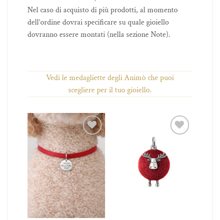
Nel caso di acquisto di più prodotti, al momento
dell’ordine dovrai specificare su quale gioiello
dovranno essere montati (nella sezione Note).
Vedi le medagliette degli Animò che puoi
scegliere per il tuo gioiello.
iungi
Aggiungi
Aggiungi
 lista
alla lista
alla lista
ei
dei
dei
ideri
desideri
desideri