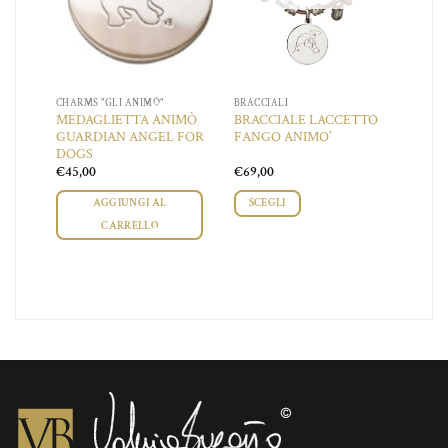
CHARMS "GLI ANIMÒ"
BRACCIALI
MEDAGLIETTA ANIMÒ
BRACCIALE LACCETTO
GUARDIAN ANGEL FOR
FANGO ANIMO’
DOGS
€
45,00
€
69,00
AGGIUNGI AL
SCEGLI
CARRELLO
Questo
prodotto
ha
più
varianti.
Le
opzioni
possono
essere
scelte