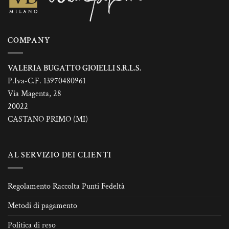
nella
pagina
del
prodotto
COMPANY
VALERIA BUGATTO GIOIELLI S.R.L.S.
P.Iva-C.F. 13970480961
Via Magenta, 28
20022
CASTANO PRIMO (MI)
AL SERVIZIO DEI CLIENTI
Regolamento Raccolta Punti Fedeltà
Metodi di pagamento
Politica di reso