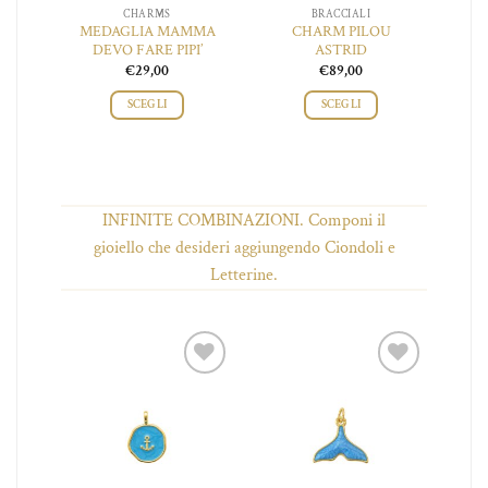
CHARMS
BRACCIALI
NA
MEDAGLIA MAMMA
CHARM PILOU
DEVO FARE PIPI’
ASTRID
€
29,00
€
89,00
SCEGLI
SCEGLI
INFINITE COMBINAZIONI. Componi il
gioiello che desideri aggiungendo Ciondoli e
Letterine.
iungi
Aggiungi
Aggiungi
 lista
alla lista
alla lista
ei
dei
dei
ideri
desideri
desideri