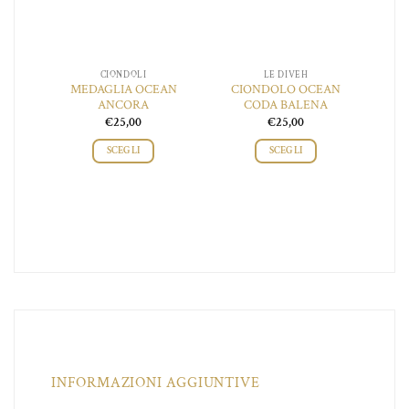
CIONDOLI
LE DIVEH
 DEI
MEDAGLIA OCEAN
CIONDOLO OCEAN
CI
I
ANCORA
CODA BALENA
€
25,00
€
25,00
SCEGLI
SCEGLI
INFORMAZIONI AGGIUNTIVE