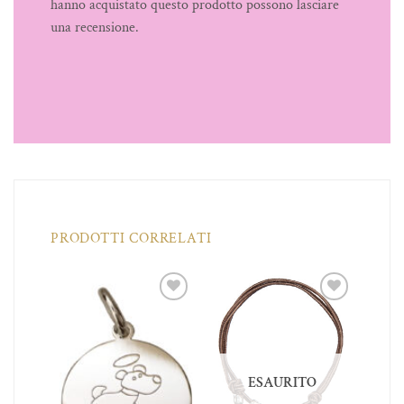
hanno acquistato questo prodotto possono lasciare
una recensione.
PRODOTTI CORRELATI
iungi
Aggiungi
Aggiungi
a lista
alla lista
alla lista
dei
dei
dei
ideri
desideri
desideri
ESAURITO