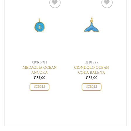
nella
pagina
iungi
Aggiungi
Aggiungi
del
 lista
alla lista
alla lista
o
prodotto
ei
dei
dei
ideri
desideri
desideri
CIONDOLI
LE DIVEH
 DEI
MEDAGLIA OCEAN
CIONDOLO OCEAN
CI
I
ANCORA
CODA BALENA
€
25,00
€
25,00
SCEGLI
SCEGLI