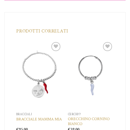
PRODOTTI CORRELATI
iungi
Aggiungi
Aggiungi
a lista
alla lista
alla lista
dei
dei
dei
ideri
desideri
desideri
BRACCIALI
CERCHIO
ORECCHINO CORNINO
A
BRACCIALE MAMMA MIA
BIANCO
€
95,00
€
39,00