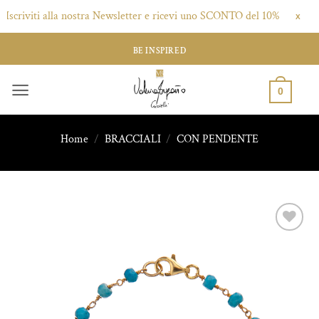
criviti alla nostra Newsletter e ricevi uno SCONTO del 10% - Clicca qui
X
Salta
BE INSPIRED
ai
contenuti
0
Home
/
BRACCIALI
/
CON PENDENTE
Aggiungi
alla lista
dei
desideri