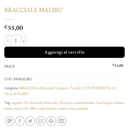
BRACCIALE MALIBU’
55,00
€
BRACCIALE MALIBU' quantità
Aggiungi al carrello
€
55,00
PRICE
COD:
BRMALIBU
Categorie:
BRACCIALI
,
Bracciali/Cavigliere "La Isla"
,
CON PENDENTE
,
LA
ISLA
,
ROSARIO
Tag:
argento 925
,
bracciale
,
Bracciali
,
Chiusura a moschettone
,
Conchiglia
,
Cotone
,
estate
,
mare
,
Oro 18Kt
,
rame dorato
,
rosario
,
Sea
,
summer