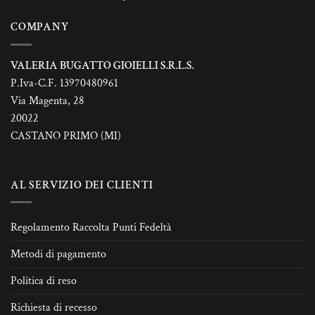
del
del
prodotto
prodotto
COMPANY
VALERIA BUGATTO GIOIELLI S.R.L.S.
P.Iva-C.F. 13970480961
Via Magenta, 28
20022
CASTANO PRIMO (MI)
AL SERVIZIO DEI CLIENTI
Regolamento Raccolta Punti Fedeltà
Metodi di pagamento
Politica di reso
Richiesta di recesso