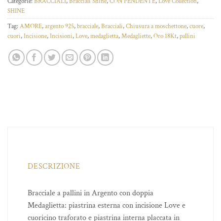
Categorie:
BRACCIALI
,
Bracciali Shine
,
CON PENDENTE
,
Love Collection
,
SHINE
Tag:
AMORE
,
argento 925
,
bracciale
,
Bracciali
,
Chiusura a moschettone
,
cuore
,
cuori
,
Incisione
,
Incisioni
,
Love
,
medaglietta
,
Medagliette
,
Oro 18Kt
,
pallini
DESCRIZIONE
Bracciale a pallini in Argento con doppia
Medaglietta: piastrina esterna con incisione Love e
cuoricino traforato e piastrina interna placcata in