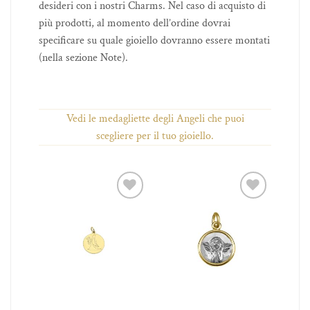
desideri con i nostri Charms. Nel caso di acquisto di
più prodotti, al momento dell’ordine dovrai
specificare su quale gioiello dovranno essere montati
(nella sezione Note).
Vedi le medagliette degli Angeli che puoi
scegliere per il tuo gioiello.
iungi
Aggiungi
Aggiungi
 lista
alla lista
alla lista
ei
dei
dei
ideri
desideri
desideri