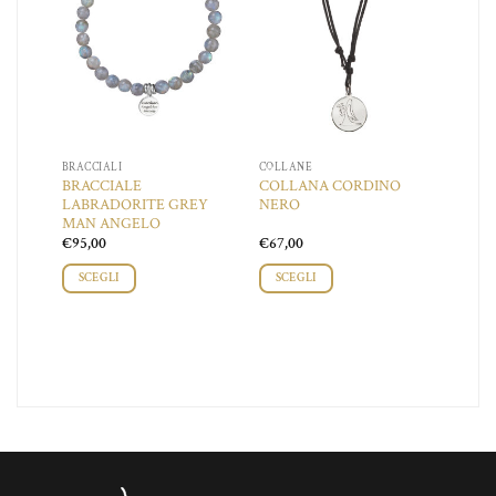
BRACCIALI
COLLANE
BRACCIALE
COLLANA CORDINO
LABRADORITE GREY
NERO
MAN ANGELO
€
95,00
€
67,00
SCEGLI
SCEGLI
Questo
Questo
prodotto
prodotto
ha
ha
più
più
varianti.
varianti.
Le
Le
opzioni
opzioni
possono
possono