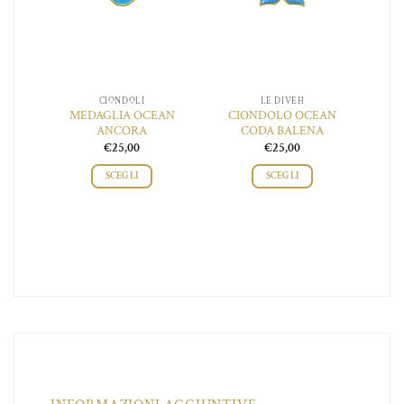
CIONDOLI
LE DIVEH
 DEI
MEDAGLIA OCEAN
CIONDOLO OCEAN
CI
I
ANCORA
CODA BALENA
€
25,00
€
25,00
SCEGLI
SCEGLI