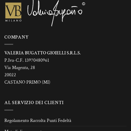
essere
essere
scelte
scelte
nella
nella
pagina
pagina
del
del
prodotto
prodotto
COMPANY
VALERIA BUGATTO GIOIELLI S.R.L.S.
P.Iva-C.F. 13970480961
Via Magenta, 28
20022
CASTANO PRIMO (MI)
AL SERVIZIO DEI CLIENTI
Regolamento Raccolta Punti Fedeltà