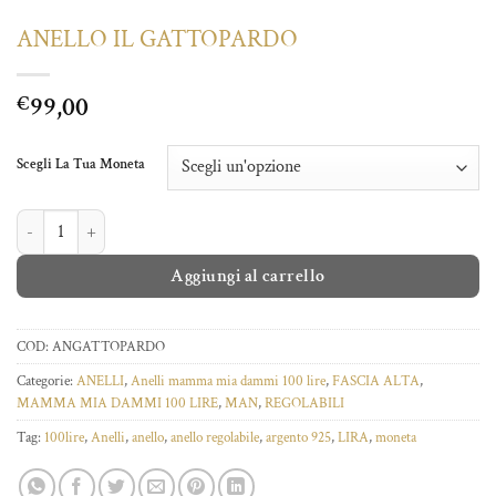
ANELLO IL GATTOPARDO
99,00
€
Scegli La Tua Moneta
ANELLO IL GATTOPARDO quantità
Aggiungi al carrello
COD:
ANGATTOPARDO
Categorie:
ANELLI
,
Anelli mamma mia dammi 100 lire
,
FASCIA ALTA
,
MAMMA MIA DAMMI 100 LIRE
,
MAN
,
REGOLABILI
Tag:
100lire
,
Anelli
,
anello
,
anello regolabile
,
argento 925
,
LIRA
,
moneta