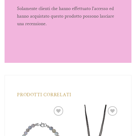
Solamente clienti che hanno effettuato l'accesso ed
hanno acquistato questo prodotto possono lasciare
una recensione.
PRODOTTI CORRELATI
iungi
Aggiungi
Aggiungi
a lista
alla lista
alla lista
dei
dei
dei
ideri
desideri
desideri