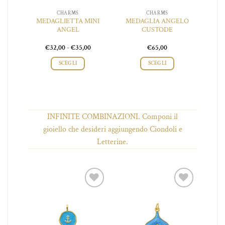
CHARMS
CHARMS
A
MEDAGLIETTA MINI
MEDAGLIA ANGELO
IANO
ANGEL
CUSTODE
O
Fascia
Fascia
0
€
32,00
-
€
35,00
€
65,00
di
di
prezzo:
prezzo:
SCEGLI
SCEGLI
da
da
€50,00
€32,00
Questo
a
a
o
prodotto
€55,00
€35,00
ha
più
INFINITE COMBINAZIONI. Componi il
.
varianti.
Le
gioiello che desideri aggiungendo Ciondoli e
opzioni
Letterine.
o
possono
essere
scelte
nella
pagina
iungi
Aggiungi
Aggiungi
del
 lista
alla lista
alla lista
o
prodotto
ei
dei
dei
ideri
desideri
desideri