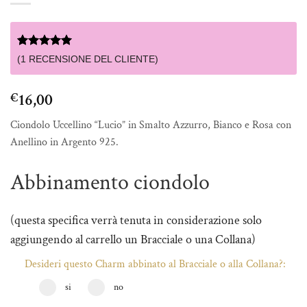
Valutato
1
5
(
1
RECENSIONE DEL CLIENTE)
su 5 su
base di
recensioni
16,00
€
Ciondolo Uccellino “Lucio” in Smalto Azzurro, Bianco e Rosa con
Anellino in Argento 925.
Abbinamento ciondolo
(questa specifica verrà tenuta in considerazione solo
aggiungendo al carrello un Bracciale o una Collana)
Desideri questo Charm abbinato al Bracciale o alla Collana?:
si
no