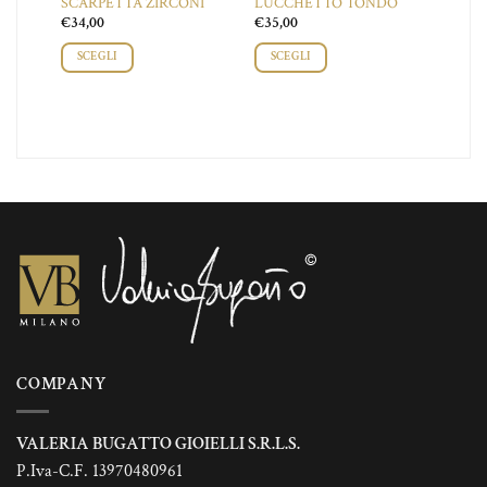
SCARPETTA ZIRCONI
LUCCHETTO TONDO
€
34,00
€
35,00
SCEGLI
SCEGLI
COMPANY
VALERIA BUGATTO GIOIELLI S.R.L.S.
P.Iva-C.F. 13970480961