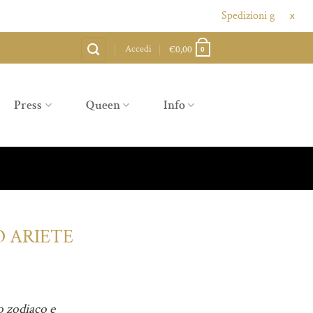
Spedizioni gratuite sopra agli
X
Accedi
€
0,00
0
Press
Queen
Info
O ARIETE
o zodiaco e