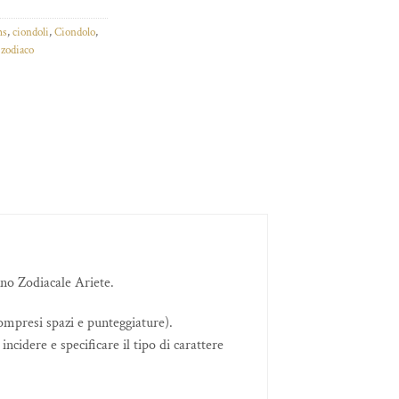
ms
,
ciondoli
,
Ciondolo
,
,
zodiaco
no Zodiacale Ariete.
compresi spazi e punteggiature).
ncidere e specificare il tipo di carattere