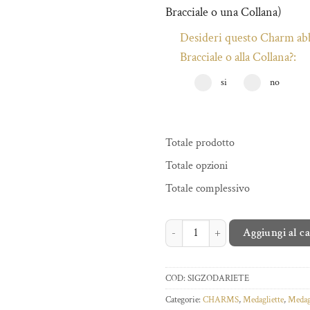
Bracciale o una Collana)
Desideri questo Charm abb
Bracciale o alla Collana?:
si
no
Totale prodotto
Totale opzioni
Totale complessivo
SIGILLO ZODIACO ARIETE quantit
Aggiungi al c
COD:
SIGZODARIETE
Categorie:
CHARMS
,
Medagliette
,
Medag