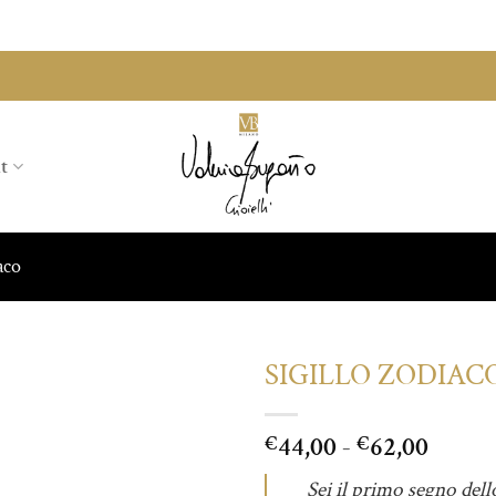
t
aco
SIGILLO ZODIAC
Aggiungi
Fascia
44,00
-
62,00
alla lista
€
€
dei
di
desideri
Sei il primo segno dell