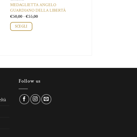
MEDAGLIETTA ANGELO
GUARDIANO DELLA LIBERTÀ
Fascia
€
50,00
-
€
55,00
di
prezzo:
SCEGLI
da
€50,00
Questo
a
prodotto
€55,00
ha
più
varianti.
Le
opzioni
Follow us
possono
essere
scelte
ltà
nella
pagina
del
prodotto