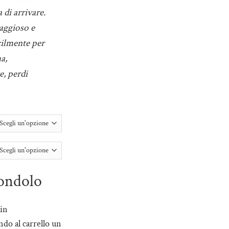
:
 di arrivare.
0
aggioso e
cilmente per
0
a,
e, perdi
ondolo
 in
do al carrello un