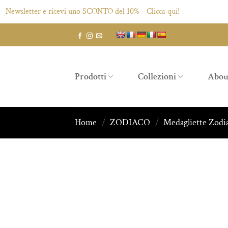
sletter e ricevi uno SCONTO del 10% - Clicca qui!
Salta
ai
contenuti
Prodotti
Collezioni
Abou
Home
/
ZODIACO
/
Medagliette Zodi