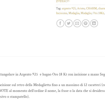
ZODIACO
Tag:
argento 925
,
Ariete
,
CHARM
,
char
Incisione
,
Medaglia
,
Medaglie
,
Oro 18Kt
ttangolare in Argento 925 e bagno Oro 18 Kt con incisione a mano Seg
incisione sul retro della Medaglietta fino a un massimo di 12 caratteri (
NOTE al momento dell’ordine il nome, la frase o la data che si desidera i
rsivo o stampatello).