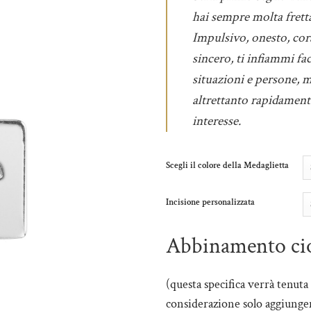
prezzo
da
hai sempre molta fretta
€44,0
Impulsivo, onesto, cor
a
sincero, ti infiammi fa
€62,0
situazioni e persone, m
altrettanto rapidament
interesse.
Scegli il colore della Medaglietta
Incisione personalizzata
Abbinamento ci
(questa specifica verrà tenuta
considerazione solo aggiungen