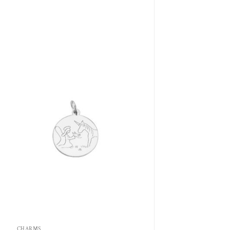
Aggiungi
alla lista
dei
desideri
CHARMS