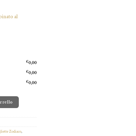
inato al
€
0,00
€
0,00
€
0,00
à
arrello
liette Zodiaco
,