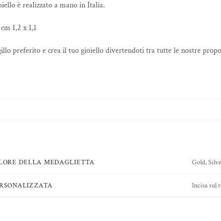
iello è realizzato a mano in Italia.
 cm 1,2 x 1,1
igillo preferito e crea il tuo gioiello divertendoti tra tutte le nostre prop
OLORE DELLA MEDAGLIETTA
Gold, Silv
ERSONALIZZATA
Incisa sul 