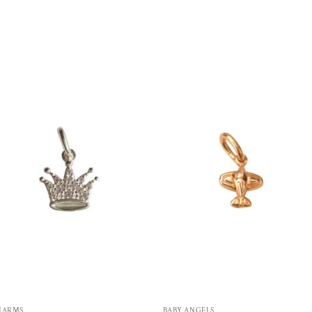
Aggiungi
Aggiungi
alla lista
alla lista
dei
dei
desideri
desideri
HARMS
BABY ANGELS