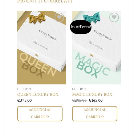
PRODOTTI CORRELATI
In offerta!
iungi
Aggiungi
Aggiungi
a lista
alla lista
alla lista
dei
dei
dei
ideri
desideri
desideri
GIFT BOX
GIFT BOX
OX
QUEEN LUXURY BOX
MAGIC LUXURY BOX
Il
Il
€
375,00
€
205,00
€
165,00
zzo
prezzo
prezzo
ale
originale
attuale
AGGIUNGI AL
AGGIUNGI AL
era:
è:
4,00.
€205,00.
€165,00.
CARRELLO
CARRELLO