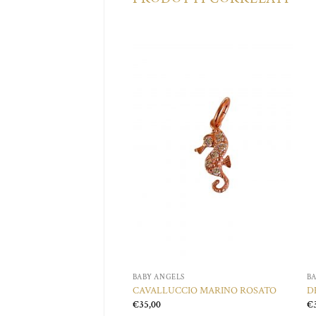
Aggiungi
Aggiungi
alla lista
alla lista
dei
dei
desideri
desideri
BABY ANGELS
B
LE ESTRELLA
CAVALLUCCIO MARINO ROSATO
D
€
35,00
€