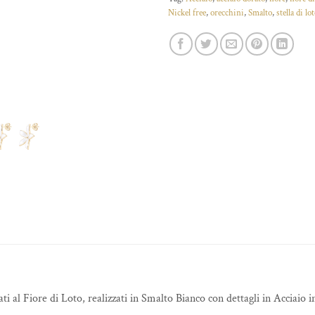
Nickel free
,
orecchini
,
Smalto
,
stella di lo
ati al Fiore di Loto, realizzati in Smalto Bianco con dettagli in Acciaio