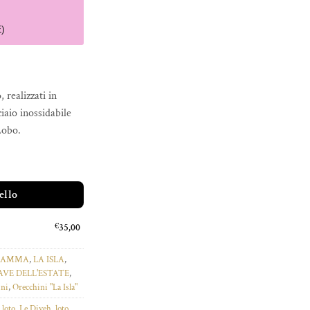
)
, realizzati in
iaio inossidabile
Lobo.
tità
ello
€
35,00
 MAMMA
,
LA ISLA
,
VE DELL'ESTATE
,
ini
,
Orecchini "La Isla"
 loto
,
Le Diveh
,
loto
,