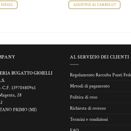
prezzo:
SCEGLI
AGGIUNGI AL CARRELLO
da
€30,00
esto
a
odotto
€35,00
ù
rianti.
zioni
MPANY
AL SERVIZIO DEI CLIENTI
ssono
sere
elte
ERIA BUGATTO GIOIELLI
Regolamento Raccolta Punti Fede
lla
.S.
Metodi di pagamento
gina
a-C.F. 13970480961
l
Magenta, 28
Politica di reso
odotto
22
Richiesta di recesso
TANO PRIMO (MI)
Termini e condizioni
FAQ