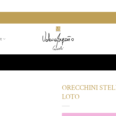
t
ORECCHINI STEL
LOTO
Aggiungi
alla lista
dei
desideri