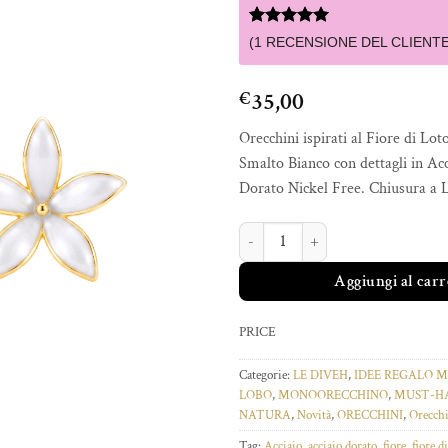
Valutato
1
5
(
1
RECENSIONE DEL CLIENTE
su 5 su
base di
recensioni
35,00
€
Orecchini ispirati al Fiore di Loto
Smalto Bianco con dettagli in Acc
Dorato Nickel Free. Chiusura a 
ORECCHINI STELLA DI LOTO quan
Aggiungi al carr
PRICE
Categorie:
LE DIVEH
,
IDEE REGALO
LOBO
,
MONOORECCHINO
,
MUST-HA
NATURA
,
Novità
,
ORECCHINI
,
Orecch
Tag:
Acciaio
,
acciaio dorato
,
fiore
,
fiore di