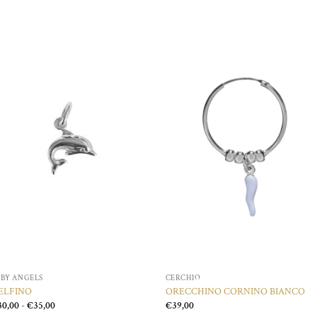
Aggiungi
Aggiungi
alla lista
alla lista
dei
dei
desideri
desideri
ABY ANGELS
CERCHIO
ELFINO
ORECCHINO CORNINO BIANCO
Fascia
30,00
-
€
35,00
€
39,00
di