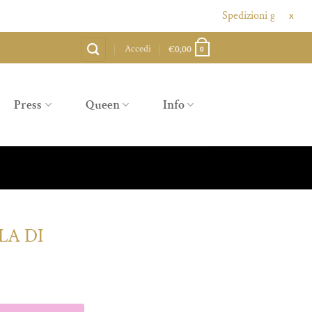
Spedizioni gratuite sopra ag
X
Accedi
€
0,00
0
Press
Queen
Info
LA DI