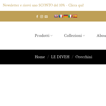
ewsletter e ricevi uno SCONTO del 10% - Clicca qui!
Salta
ai
contenuti
Prodotti
Collezioni
Abou
Home
/
LE DIVEH
/
Orecchini