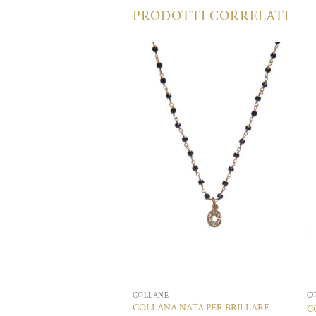
PRODOTTI CORRELATI
Aggiungi
Aggiungi
alla lista
alla lista
dei
dei
desideri
desideri
COLLANE
C
COLLANA NATA PER BRILLARE
DIADEMA QUEEN
C