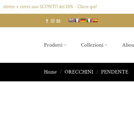
tter e ricevi uno SCONTO del 10% - Clicca qui!
Salta
ai
contenuti
Prodotti
Collezioni
Abou
Home
/
ORECCHINI
/
PENDENTE