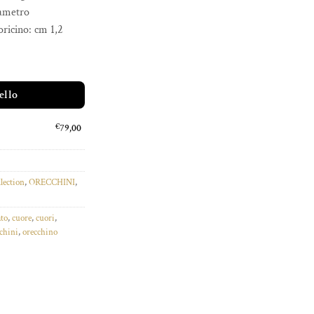
iametro
ricino: cm 1,2
ello
€
79,00
lection
,
ORECCHINI
,
to
,
cuore
,
cuori
,
chini
,
orecchino