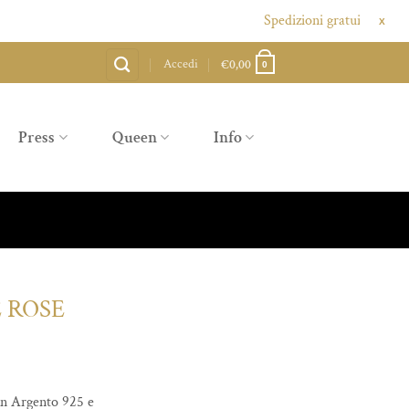
Spedizioni gratuite sopra agli 80
X
Accedi
€
0,00
0
Press
Queen
Info
 ROSE
in Argento 925 e