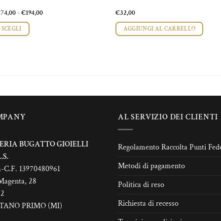
Fascia
174,00
-
€
194,00
€
32,00
di
prezzo:
SCEGLI
AGGIUNGI AL CARRELLO
da
€174,00
esto
a
odotto
€194,00
ù
rianti.
zioni
MPANY
AL SERVIZIO DEI CLIENTI
ssono
sere
elte
ERIA BUGATTO GIOIELLI
Regolamento Raccolta Punti Fede
lla
.S.
Metodi di pagamento
gina
a-C.F. 13970480961
l
Magenta, 28
Politica di reso
odotto
22
Richiesta di recesso
TANO PRIMO (MI)