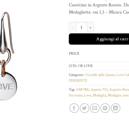
Cuoricino in Argento Rosato. D
Medaglietta: cm 1,3 – Misura Cuo
ORECCHINI LOVE ROSE quantità
Aggiungi al carr
PRICE
COD:
OR LOVE
Categorie:
I Gioielli delle Queen
,
Love Col
PENDENTE
Tag:
AMORE
,
argento 925
,
Argento Rosa
Incisione
,
Love
,
Medaglia
,
Medaglie
,
orec