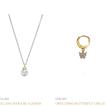
Aggiungi
Aggiungi
alla lista
alla lista
dei
dei
desideri
desideri
OLLANE
CERCHIO
OLLANA SFERA BE A QUEEN
ORECCHINO BUTTERFLY CIRCLE