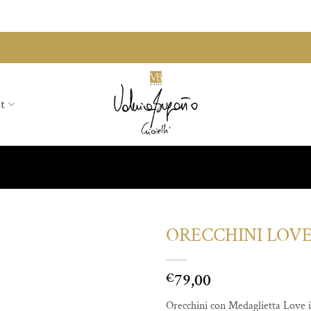
t
ORECCHINI LOVE
Aggiungi
79,00
alla lista
€
dei
desideri
Orecchini con Medaglietta Love 