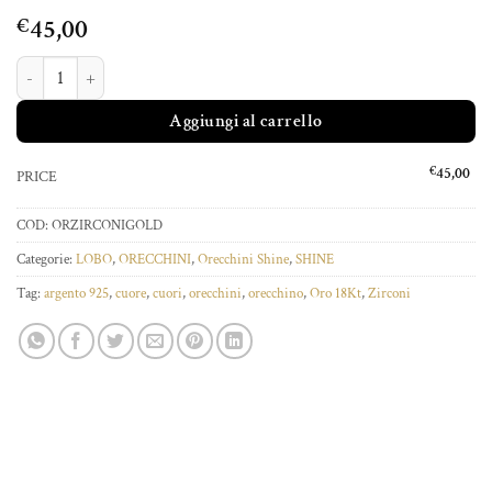
45,00
€
ORECCHINI CUORE ZIRCONI GOLD quantità
Aggiungi al carrello
€
45,00
PRICE
COD:
ORZIRCONIGOLD
Categorie:
LOBO
,
ORECCHINI
,
Orecchini Shine
,
SHINE
Tag:
argento 925
,
cuore
,
cuori
,
orecchini
,
orecchino
,
Oro 18Kt
,
Zirconi