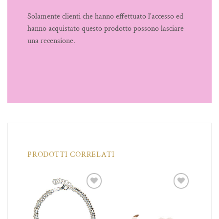
Solamente clienti che hanno effettuato l'accesso ed
hanno acquistato questo prodotto possono lasciare
una recensione.
PRODOTTI CORRELATI
iungi
Aggiungi
Aggiungi
a lista
alla lista
alla lista
dei
dei
dei
ideri
desideri
desideri