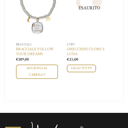
ESAURITO
BRACCIALI
LOBO
BRACCIALE FOLLOW
ORECCHINI CUORE E
AR
YOUR DREAMS
LUNA
€
189,00
€
25,00
AGGIUNGI AL
LEGGI TUTTO
CARRELLO