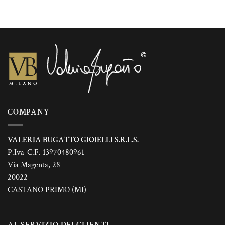
più
varianti.
Le
opzioni
possono
essere
scelte
nella
pagina
del
prodotto
COMPANY
VALERIA BUGATTO GIOIELLI S.R.L.S.
P.Iva-C.F. 13970480961
Via Magenta, 28
20022
CASTANO PRIMO (MI)