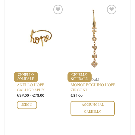
iungi
Aggiungi
Aggiungi
a lista
alla lista
alla lista
dei
dei
dei
ideri
desideri
desideri
GIOIELLO
GIOIELLO
SOLIDALE
SOLIDALE
ANELLI
GIOIELLI SOLIDALI
ANELLO HOPE
MONORECCHINO HOPE
CALLIGRAPHY
ZIRCONI
Fascia
€
69,00
-
€
78,00
€
84,00
di
prezzo:
SCEGLI
AGGIUNGI AL
da
€69,00
CARRELLO
a
Questo
€78,00
prodotto
ha