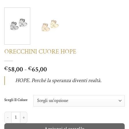
ORECCHINI CUORE HOPE
Fascia
58,00
-
65,00
€
€
di
HOPE. Perché la speranza diventi realtà.
prezzo:
da
€58,00
Scegli Il Colore
a
€65,00
ORECCHINI CUORE HOPE quantità
Aggiungi al carrello