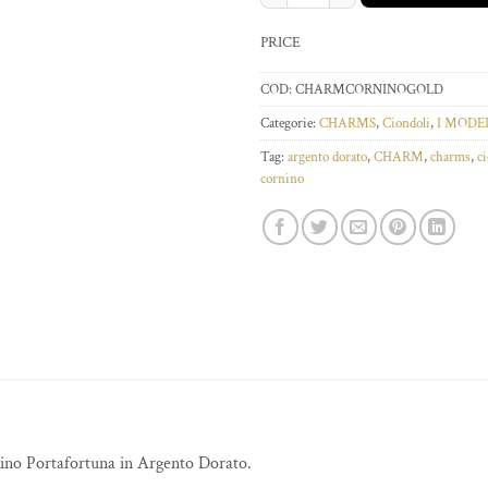
PRICE
COD:
CHARMCORNINOGOLD
Categorie:
CHARMS
,
Ciondoli
,
I MODEL
Tag:
argento dorato
,
CHARM
,
charms
,
c
cornino
ino Portafortuna in Argento Dorato.