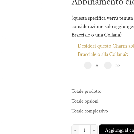
Abbinamento ci
(questa specifica verrà tenuta
considerazione solo aggiungen
Bracciale o una Collana)
Desideri questo Charm abb
Bracciale o alla Collana?:
si
no
Totale prodotto
Totale opzioni
Totale complessivo
CORNINO DORATO quantità
Aggiungi al c