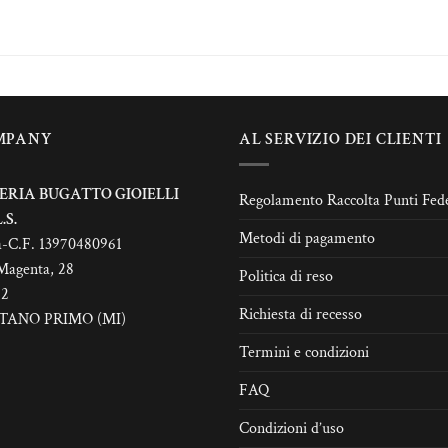
odotto
prodotto
€44,00
€35,00
ha
ù
più
rianti.
varianti.
Le
zioni
opzioni
MPANY
AL SERVIZIO DEI CLIENTI
ssono
possono
sere
essere
elte
scelte
ERIA BUGATTO GIOIELLI
Regolamento Raccolta Punti Fede
lla
nella
.S.
Metodi di pagamento
gina
pagina
a-C.F. 13970480961
l
del
Magenta, 28
Politica di reso
odotto
prodotto
22
Richiesta di recesso
TANO PRIMO (MI)
Termini e condizioni
FAQ
Condizioni d’uso