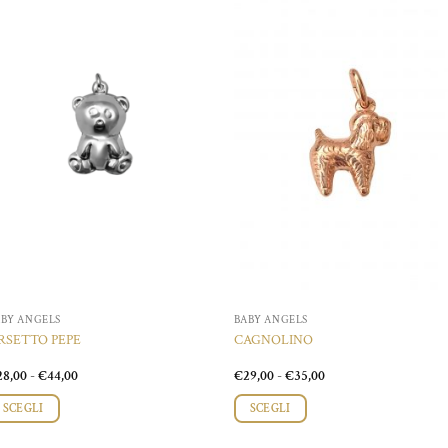
Aggiungi
Aggiungi
alla lista
alla lista
dei
dei
desideri
desideri
ABY ANGELS
BABY ANGELS
RSETTO PEPE
CAGNOLINO
Fascia
Fascia
28,00
-
€
44,00
€
29,00
-
€
35,00
di
di
prezzo:
prezzo:
SCEGLI
SCEGLI
da
da
€28,00
€29,00
esto
Questo
a
a