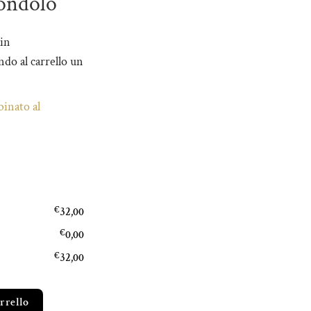
ondolo
 in
do al carrello un
inato al
€
32,00
€
0,00
€
32,00
arrello