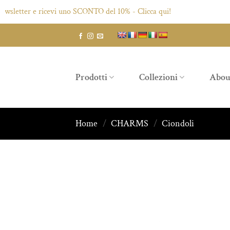
etter e ricevi uno SCONTO del 10% - Clicca qui!
Salta
ai
contenuti
Prodotti
Collezioni
Abou
Home
/
CHARMS
/
Ciondoli