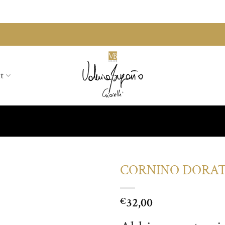
t
CORNINO DORA
Aggiungi
32,00
alla lista
€
dei
desideri