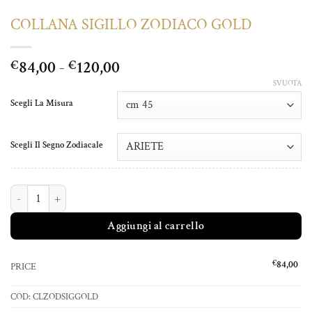
COLLANA SIGILLO ZODIACO GOLD
Fascia
84,00
-
120,00
€
€
di
SVUOTA
prezzo:
Scegli La Misura
da
€84,00
Scegli Il Segno Zodiacale
a
€120,00
COLLANA SIGILLO ZODIACO GOLD quantità
Aggiungi al carrello
€
84,00
PRICE
COD:
CLZODSIGGOLD