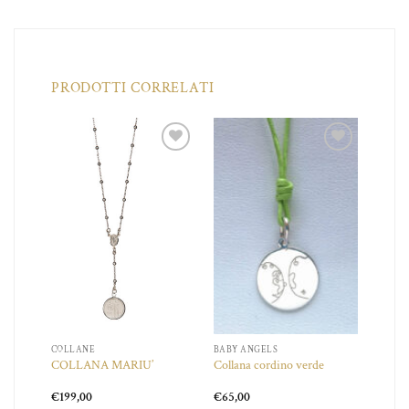
PRODOTTI CORRELATI
iungi
Aggiungi
Aggiungi
a lista
alla lista
alla lista
dei
dei
dei
ideri
desideri
desideri
COLLANE
BABY ANGELS
COLLANA MARIU’
Collana cordino verde
€
199,00
€
65,00