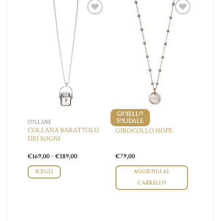
iungi
Aggiungi
Aggiungi
a lista
alla lista
alla lista
dei
dei
dei
ideri
desideri
desideri
GIOIELLO
SOLIDALE
COLLANE
COLLANE
COLLANA BARATTOLO
A
GIROCOLLO HOPE
DEI SOGNI
Fascia
€
169,00
-
€
189,00
€
79,00
di
prezzo:
SCEGLI
AGGIUNGI AL
da
€169,00
CARRELLO
a
Questo
€189,00
prodotto
ha