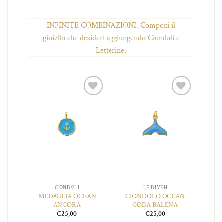
ha
più
INFINITE COMBINAZIONI. Componi il
.
varianti.
Le
gioiello che desideri aggiungendo Ciondoli e
opzioni
Letterine.
o
possono
essere
scelte
nella
pagina
iungi
Aggiungi
Aggiungi
del
 lista
alla lista
alla lista
o
prodotto
ei
dei
dei
ideri
desideri
desideri
CIONDOLI
LE DIVEH
 DEI
MEDAGLIA OCEAN
CIONDOLO OCEAN
CI
I
ANCORA
CODA BALENA
€
25,00
€
25,00