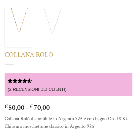
COLLANA ROLÒ
Valutato
2
(
2
RECENSIONI DEI CLIENTI)
4.5
su 5
su base di
recensioni
Fascia
50,00
-
70,00
€
€
di
Collana Rolò disponibile in Argento 925 e con bagno Oro 18 Kt.
prezzo:
Chiusura moschettone classico in Argento 925
da
€50,00