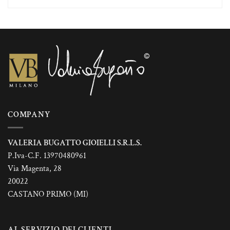
più
varianti.
Le
opzioni
possono
essere
scelte
nella
pagina
del
prodotto
COMPANY
VALERIA BUGATTO GIOIELLI S.R.L.S.
P.Iva-C.F. 13970480961
Via Magenta, 28
20022
CASTANO PRIMO (MI)
AL SERVIZIO DEI CLIENTI