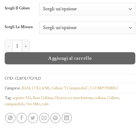
a
Scegli Il Colore
€70,00
Scegli La Misura
COLLANA ROLÒ quantità
Aggiungi al carrello
COD:
CLROLO'GOLD
Categorie:
BASI
,
COLLANE
,
Collane "I Componibili"
,
I COMPONIBILI
Tag:
argento 925
,
Base Collana
,
Chiusura a moschettone
,
collana
,
Collane
,
componibili
,
Oro 18Kt
,
rolò