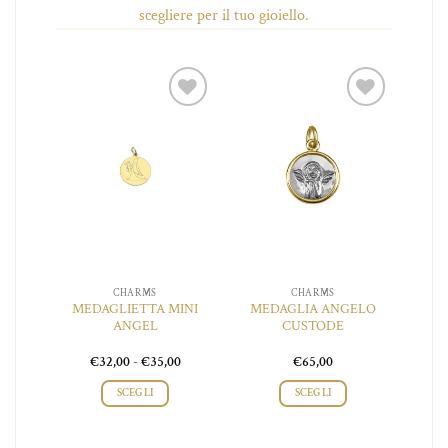
scegliere per il tuo gioiello.
iungi
Aggiungi
Aggiungi
 lista
alla lista
alla lista
ei
dei
dei
ideri
desideri
desideri
CHARMS
CHARMS
A
MEDAGLIETTA MINI
MEDAGLIA ANGELO
IANO
ANGEL
CUSTODE
O
Fascia
Fascia
0
€
32,00
-
€
35,00
€
65,00
di
di
prezzo:
prezzo:
SCEGLI
SCEGLI
da
da
€50,00
€32,00
Questo
a
a
o
prodotto
€55,00
€35,00