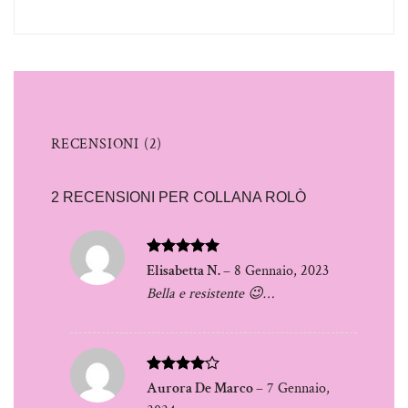
RECENSIONI (2)
2 RECENSIONI PER
COLLANA ROLÒ
Valutato
5
Elisabetta N.
–
8 Gennaio, 2023
su 5
Bella e resistente 😉…
Valutato
Aurora De Marco
–
7 Gennaio,
4
su 5