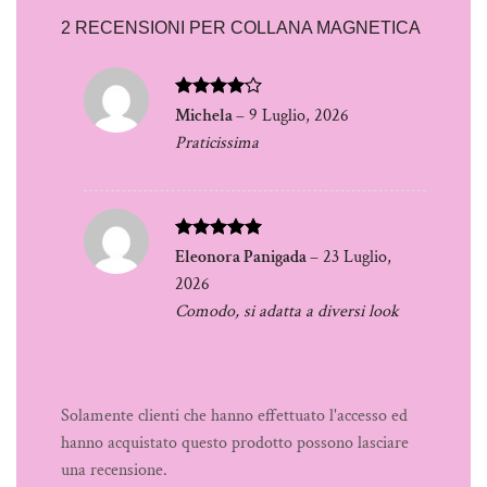
2 RECENSIONI PER
COLLANA MAGNETICA
Valutato
Michela
–
9 Luglio, 2026
4
su 5
Praticissima
Valutato
5
Eleonora Panigada
–
23 Luglio,
su 5
2026
Comodo, si adatta a diversi look
Solamente clienti che hanno effettuato l'accesso ed
hanno acquistato questo prodotto possono lasciare
una recensione.