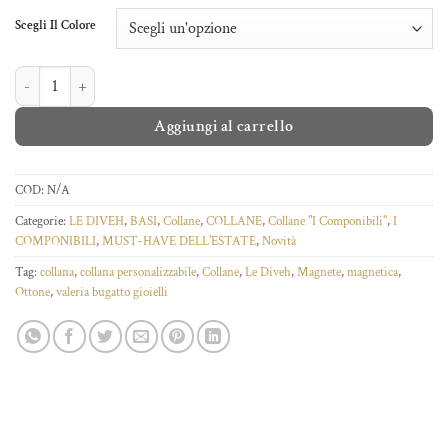
Scegli Il Colore
COLLANA MAGNETICA quantità
Aggiungi al carrello
COD:
N/A
Categorie:
LE DIVEH
,
BASI
,
Collane
,
COLLANE
,
Collane "I Componibili"
,
I
COMPONIBILI
,
MUST-HAVE DELL'ESTATE
,
Novità
Tag:
collana
,
collana personalizzabile
,
Collane
,
Le Diveh
,
Magnete
,
magnetica
,
Ottone
,
valeria bugatto gioielli