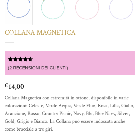
COLLANA MAGNETICA
Valutato
2
(
2
RECENSIONI DEI CLIENTI)
4.5
su 5
su base di
recensioni
14,00
€
Collana Magnetica con estremità in ottone, disponibile in varie
colorazioni: Celeste, Verde Acqua, Verde Fluo, Rosa, Lilla, Giallo,
Arancione, Rosso, Country Picnic, Navy, Blu, Blue Navy, Silver,
Gold, Grigio e Bianco. La Collana può essere indossata anche
come bracciale a tre giri.