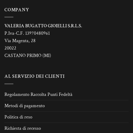
del
del
prodotto
prodotto
COMPANY
VALERIA BUGATTO GIOIELLI S.R.L.S.
P.Iva-C.F. 13970480961
Via Magenta, 28
20022
CASTANO PRIMO (MI)
AL SERVIZIO DEI CLIENTI
Regolamento Raccolta Punti Fedeltà
Metodi di pagamento
Politica di reso
Richiesta di recesso