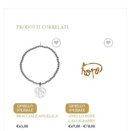
PRODOTTI CORRELATI
iungi
Aggiungi
Aggiungi
a lista
alla lista
alla lista
dei
dei
dei
ideri
desideri
desideri
GIOIELLO
GIOIELLO
SOLIDALE
SOLIDALE
BRACCIALI
ANELLI
HOPE
ANELLO HOPE
BRACCIALE ANGELICA
CALLIGRAPHY
Fascia
€
65,00
€
69,00
-
€
78,00
di