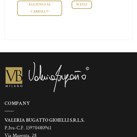
prezzo:
AGGIUNGI AL
SCEGLI
da
€69,00
CARRELLO
a
Questo
€78,00
prodotto
ha
più
varianti.
Le
opzioni
possono
essere
scelte
nella
pagina
del
prodotto
COMPANY
VALERIA BUGATTO GIOIELLI S.R.L.S.
P.Iva-C.F. 13970480961
Via Magenta, 28