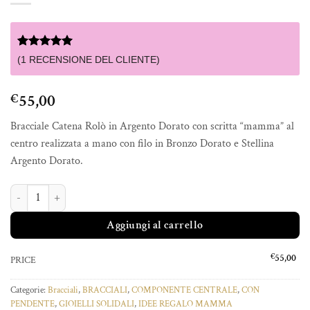
Valutato
1
5
(
1
RECENSIONE DEL CLIENTE)
su 5 su
base di
recensioni
55,00
€
Bracciale Catena Rolò in Argento Dorato con scritta “mamma” al
centro realizzata a mano con filo in Bronzo Dorato e Stellina
Argento Dorato.
BRACCIALE SEI LA MIA STELLA ORO quantità
Aggiungi al carrello
€
55,00
PRICE
Categorie:
Bracciali
,
BRACCIALI
,
COMPONENTE CENTRALE
,
CON
PENDENTE
,
GIOIELLI SOLIDALI
,
IDEE REGALO MAMMA