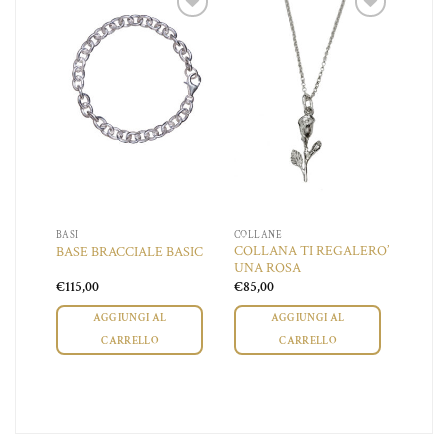
iungi
Aggiungi
Aggiungi
a lista
alla lista
alla lista
dei
dei
dei
ideri
desideri
desideri
BASI
COLLANE
COLLANA TI REGALERO’
BASE BRACCIALE BASIC
UNA ROSA
a
€
115,00
€
85,00
o:
AGGIUNGI AL
AGGIUNGI AL
00
CARRELLO
CARRELLO
00