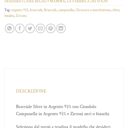
DESIDERATI
,
IDEE REGALO MAMMA
,
LA FABBRICA DEI SOGNI
Tag:
argento 925
,
bracciale
,
Bracciali
,
campanella
,
Chiusura a moschettone
,
sfere
,
Smalto
,
Zirconi
DESCRIZIONE
Bracciale Sfere in Argento 925 con Ciondolo
Campanella in Argento 925 e Zirconi neri o bianchi.
Seleziona dal menù a tendina il modello che desideri.