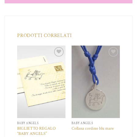
PRODOTTI CORRELATI
iungi
Aggiungi
Aggiungi
a lista
alla lista
alla lista
dei
dei
dei
ideri
desideri
desideri
BABY ANGELS
BABY ANGELS
IO
BIGLIETTO REGALO
Collana cordino blu mare
“BABY ANGELS”