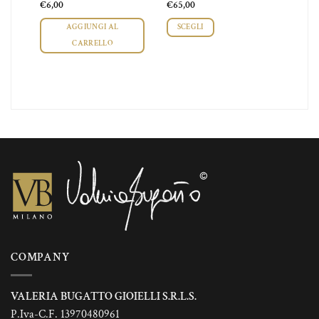
€
6,00
€
65,00
AGGIUNGI AL
SCEGLI
CARRELLO
Questo
prodotto
ha
più
varianti.
Le
opzioni
possono
essere
scelte
nella
pagina
del
prodotto
COMPANY
VALERIA BUGATTO GIOIELLI S.R.L.S.
P.Iva-C.F. 13970480961