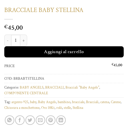
BRACCIALE BABY STELLINA
45,00
€
BRACCIALE BABY STELLINA quantità
Aggiungi al carrello
€
45,00
PRICE
COD:
BRBABTSTELLINA
Categorie:
BABY ANGELS
,
BRACCIALI
,
Bracciali "Baby Angels"
,
COMPONENTE CENTRALE
Tag:
argento 925
,
baby
,
Baby Angels
,
bambino
,
bracciale
,
Bracciali
,
catena
,
Catene
,
Chiusura a moschettone
,
Oro 18Kt
,
rolò
,
stelle
,
Stellina