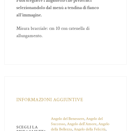
Puoi scegliere l’angioletto che preferisci
selezionandolo dal menù a tendina di fianco
all’immagine.
Misura bracciale: cm 10 con catenella di
allungamento.
INFORMAZIONI AGGIUNTIVE
Angelo del Benessere
,
Angelo del
Successo
,
Angelo dell'Amore
,
Angelo
SCEGLI LA
della Bellezza
,
Angelo della Felicità
,