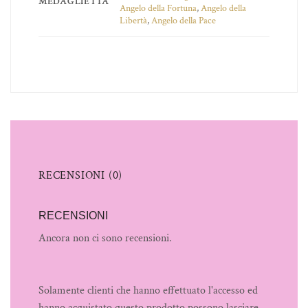
MEDAGLIETTA
Angelo della Fortuna
,
Angelo della
Libertà
,
Angelo della Pace
RECENSIONI (0)
RECENSIONI
Ancora non ci sono recensioni.
Solamente clienti che hanno effettuato l'accesso ed
hanno acquistato questo prodotto possono lasciare