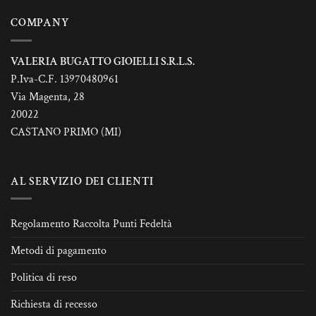
del
del
prodotto
prodotto
COMPANY
VALERIA BUGATTO GIOIELLI S.R.L.S.
P.Iva-C.F. 13970480961
Via Magenta, 28
20022
CASTANO PRIMO (MI)
AL SERVIZIO DEI CLIENTI
Regolamento Raccolta Punti Fedeltà
Metodi di pagamento
Politica di reso
Richiesta di recesso