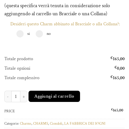
(questa specifica verrà tenuta in considerazione solo
aggiungendo al carrello un Bracciale o una Collana)
Desideri questo Charm abbinato al Bracciale o alla Collana?:
si
no
Totale prodotto
€
165,00
Totale opzioni
€
0,00
Totale complessivo
€
165,00
ACCHIAPPASOGNI DREAMS quantità
Aggiungi al carrello
€
165,00
PRICE
Categorie:
Charms
,
CHARMS
,
Ciondoli
,
LA FABBRICA DEI SOGNI