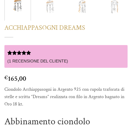
ACCHIAPPASOGNI DREAMS
Valutato
1
5
(
1
RECENSIONE DEL CLIENTE)
su 5 su
base di
recensioni
165,00
€
Ciondolo Acchiappasogni in Argento 925 con cupola traforata di
stelle e scritta “Dreams” realizzata con filo in Argento bagnato in
Oro 18 kt.
Abbinamento ciondolo