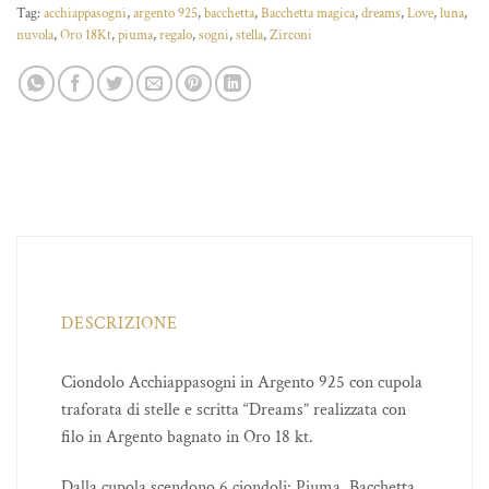
Tag:
acchiappasogni
,
argento 925
,
bacchetta
,
Bacchetta magica
,
dreams
,
Love
,
luna
,
nuvola
,
Oro 18Kt
,
piuma
,
regalo
,
sogni
,
stella
,
Zirconi
DESCRIZIONE
Ciondolo Acchiappasogni in Argento 925 con cupola
traforata di stelle e scritta “Dreams” realizzata con
filo in Argento bagnato in Oro 18 kt.
Dalla cupola scendono 6 ciondoli: Piuma, Bacchetta