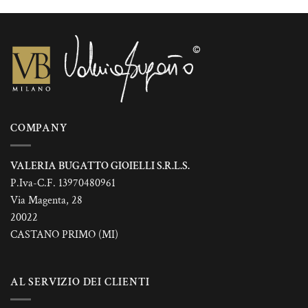
Le
Le
opzioni
opzioni
possono
possono
essere
essere
scelte
scelte
nella
nella
pagina
pagina
del
del
prodotto
prodotto
COMPANY
VALERIA BUGATTO GIOIELLI S.R.L.S.
P.Iva-C.F. 13970480961
Via Magenta, 28
20022
CASTANO PRIMO (MI)
AL SERVIZIO DEI CLIENTI