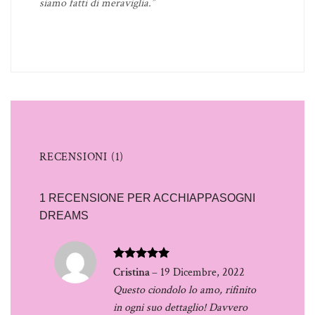
siamo fatti di meraviglia.”
RECENSIONI (1)
1 RECENSIONE PER
ACCHIAPPASOGNI
DREAMS
Valutato
5
Cristina
–
19 Dicembre, 2022
su 5
Questo ciondolo lo amo, rifinito
in ogni suo dettaglio! Davvero