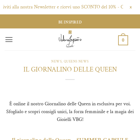
riviti alla nostra Newsletter e ricevi uno SCONTO del 10% - Clicca qui!
X
Salta
BE INSPIRED
ai
contenuti
0
NEWS
,
QUEENS NEWS
IL GIORNALINO DELLE QUEEN
È online il nostro Giornalino delle Queen in esclusiva per voi.
Sfoglialo e scopri consigli unici, la forza femminile e la magia dei
Gioielli VBG!